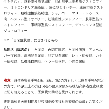
性を含む）、球脊髄性筋萎縮症、顔面肩甲上腕型筋ジストロフィ
ー、ミトコンドリア脳筋症 、遠位型ミオパチー、遠位型筋ジスト
ロフィ－、頚椎症性筋萎縮症、シャルコー・マリー・トゥース
病、ベスレム型ミオパチー、筋強直性ジストフィー、肢帯型筋ジ
ストロフィー、 眼咽頭型筋ジストロフィー、デュシャンヌ型筋
ジストロフィー
※2 「自閉症状群」に含まれるもの
診断名（障害名）
自閉症、自閉症障害、自閉性病質、アスペル
ガー症候群、高機能自閉症、非定型自閉症、レット症候群、カナ
ー症候群、低機能自閉症、ヘラー症候群、小児自閉症
注意
身体障害者手帳1級、2級、3級の方もしくは療育手帳A判定
の方で、65歳以上の方は現在の健康保険から後期高齢者医療制度
に切り替えることで、医療費の助成を受けられます。
後期高齢者医療制度及び後期高齢者福祉医療費の助成もご覧くだ
さい。