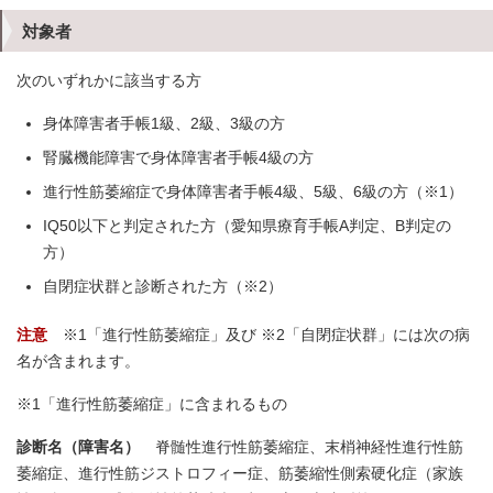
対象者
次のいずれかに該当する方
身体障害者手帳1級、2級、3級の方
腎臓機能障害で身体障害者手帳4級の方
進行性筋萎縮症で身体障害者手帳4級、5級、6級の方（※1）
IQ50以下と判定された方（愛知県療育手帳A判定、B判定の
方）
自閉症状群と診断された方（※2）
注意
※1「進行性筋萎縮症」及び ※2「自閉症状群」には次の病
名が含まれます。
※1「進行性筋萎縮症」に含まれるもの
診断名（障害名）
脊髄性進行性筋萎縮症、末梢神経性進行性筋
萎縮症、進行性筋ジストロフィー症、筋萎縮性側索硬化症（家族