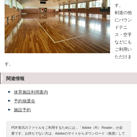
す。
剣道の他
にバウン
ドテニ
ス・空手
などにも
ご利用い
ただけま
す。
関連情報
体育施設利用案内
予約抽選会
施設予約
PDF形式のファイルをご利用するためには，「Adobe（R） Reader」が必
要です。お持ちでない方は、Adobeのサイトからダウンロード（無償）して