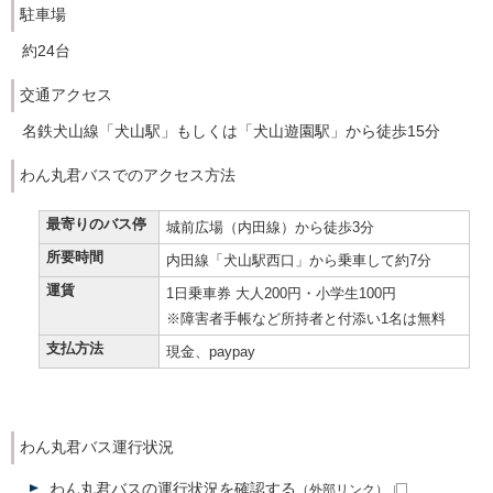
駐車場
約24台
交通アクセス
名鉄犬山線「犬山駅」もしくは「犬山遊園駅」から徒歩15分
わん丸君バスでのアクセス方法
最寄りのバス停
城前広場（内田線）から徒歩3分
所要時間
内田線「犬山駅西口」から乗車して約7分
運賃
1日乗車券 大人200円・小学生100円
※障害者手帳など所持者と付添い1名は無料
支払方法
現金、paypay
わん丸君バス運行状況
わん丸君バスの運行状況を確認する
（外部リンク）