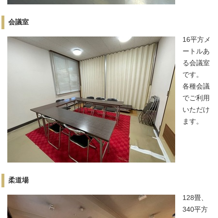
会議室
16平方メ
ートルあ
る会議室
です。
各種会議
でご利用
いただけ
ます。
柔道場
128畳、
340平方