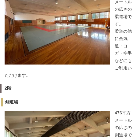
メートル
の広さの
柔道場で
す。
柔道の他
に合気
道・ヨ
ガ・空手
などにも
ご利用い
ただけます。
2階
剣道場
476平方
メートル
の広さの
剣道場で