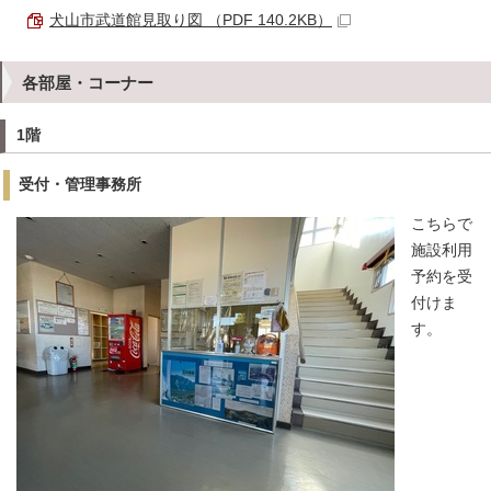
犬山市武道館見取り図 （PDF 140.2KB）
各部屋・コーナー
1階
受付・管理事務所
こちらで
施設利用
予約を受
付けま
す。