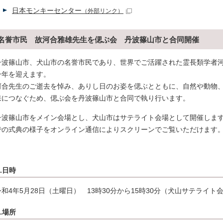
日本モンキーセンター
（外部リンク）
名誉市民 故河合雅雄先生を偲ぶ会 丹波篠山市と合同開催
丹波篠山市、犬山市の名誉市民であり、世界でご活躍された霊長類学者
一年を迎えます。
河合先生のご逝去を悼み、ありし日のお姿を偲ぶとともに、自然や動物
来につなぐため、偲ぶ会を丹波篠山市と合同で執り行います。
丹波篠山市をメイン会場とし、犬山市はサテライト会場として開催しま
での式典の様子をオンライン通信によりスクリーンでご覧いただけます
1.日時
令和4年5月28日（土曜日） 13時30分から15時30分（犬山サテライト
2.場所