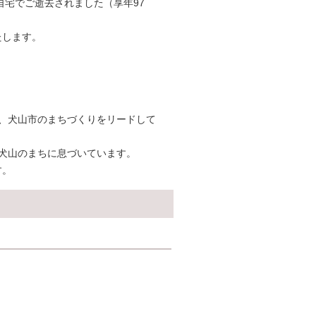
自宅でご逝去されました（享年97
たします。
、犬山市のまちづくりをリードして
、犬山のまちに息づいています。
す。