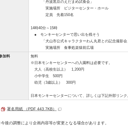
「丹波黒豆のえだまめ試食会」
実施場所 ビジターセンター・ホール
定員 先着150名
14時40分～15時
● モンキーセンターで思い出を残そう
「犬山市公式キャラクターわん丸君との記念撮影会
実施場所 食事処楽猿前広場
参加料
無料
※日本モンキーセンターへの入園料は必要です。
大人（高校生以上） 1,200円
小中学生 500円
幼児（3歳以上） 300円
日本モンキーセンターについて、詳しくは下記外部リンク
署名用紙 （PDF 443.7KB）
※今後の調整により企画内容等が変更となる場合があります。