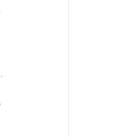
」
」
」