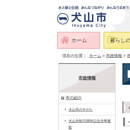
ホーム
暮らし
現在の位置：
ホーム
>
市政情報
>
市政情報
市の紹介
犬山市のすがた
犬山市制70周年記念市勢要
覧