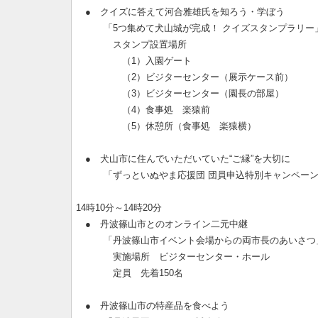
● クイズに答えて河合雅雄氏を知ろう・学ぼう
「5つ集めて犬山城が完成！ クイズスタンプラリー
スタンプ設置場所
（1）入園ゲート
（2）ビジターセンター（展示ケース前）
（3）ビジターセンター（園長の部屋）
（4）食事処 楽猿前
（5）休憩所（食事処 楽猿横）
● 犬山市に住んでいただいていた“ご縁”を大切に
「ずっといぬやま応援団 団員申込特別キャンペーン
14時10分～14時20分
● 丹波篠山市とのオンライン二元中継
「丹波篠山市イベント会場からの両市長のあいさつ
実施場所 ビジターセンター・ホール
定員 先着150名
● 丹波篠山市の特産品を食べよう