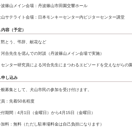
丹波篠山メイン会場：丹波篠山市田園交響ホール
犬山サテライト会場：日本モンキーセンター内ビジターセンター講堂
3.内容（予定）
・黙とう、弔辞、献花など
・河合先生を偲んでの対談（丹波篠山メイン会場で実施）
・センター研究員による河合先生にまつわるエピソードを交えながらの
4.申し込み
一般募集として、犬山市民の参加を受け付けます。
定員：先着50名程度
受付期間：4月1日（金曜日）から4月15日（金曜日）
参加料：無料（ただし駐車場料金は自己負担になります）