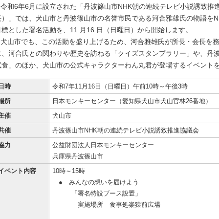
令和6年6月に設立された「丹波篠山市NHK朝の連続テレビ小説誘致推
長）」では、犬山市と丹波篠山市の名誉市民である河合雅雄氏の物語をN
目標とした署名活動を、11 月16 日（日曜日）から開始します。
犬山市でも、この活動を盛り上げるため、河合雅雄氏が所長・会長を務
に、河合氏との関わりや歴史を訪ねる「クイズスタンプラリー」や、丹
試食」のほか、犬山市の公式キャラクターわん丸君が登場するイベント
日時
令和7年11月16日（日曜日）午前10時～午後3時
場所
日本モンキーセンター（愛知県犬山市犬山官林26番地）
主催
犬山市
共催
丹波篠山市NHK朝の連続テレビ小説誘致推進協議会
協力
公益財団法人日本モンキーセンター
兵庫県丹波篠山市
イベント内容
10時～15時
● みんなの想いを届けよう
「署名特設ブース設置」
実施場所 食事処楽猿前広場