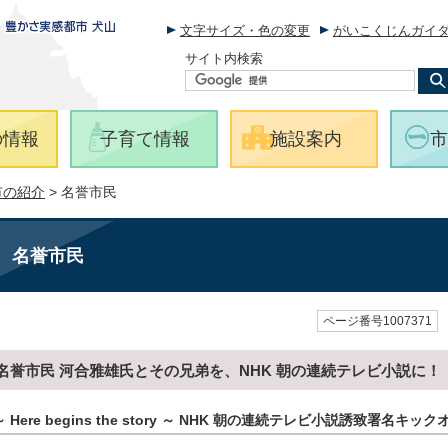
文字サイズ・色の変更
がいこくじんガイ
サイト内検索
の情報
子育て情報
施設案内
市
市の紹介
> 名誉市民
名誉市民
ページ番号1007371
名誉市民 河合雅雄氏とその兄弟を、NHK 朝の連続テレビ小説に！
～ Here begins the story ～ NHK 朝の連続テレビ小説誘致署名キ