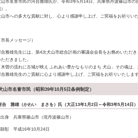
犬山市名誉市民の河合雅雄氏が、令和3年5月14日、兵庫県丹波篠山市の
歳）。
犬山市への多大な貢献に対し、心より感謝申し上げ、ご冥福をお祈りい
（市長メッセージ）
河合雅雄先生には、第4次犬山市総合計画の審議会会長をお務めいただき
いただきました。
「木曽の流れに古城が映え ふれあい豊かなもりのまち 犬山」その魂は
河合雅雄先生のご貢献に心より感謝申し上げ、ご冥福をお祈りいたしま
犬山市名誉市民（昭和39年10月5日条例制定）
河合 雅雄（かわい まさを）氏（大正13年1月2日～令和3年5月14日）
1.出身 兵庫県篠山市（現丹波篠山市）
.顕彰 平成16年10月24日