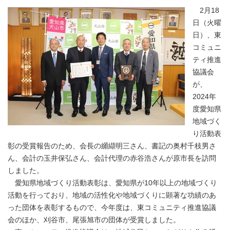
2月18
日（火曜
日）、東
コミュニ
ティ推進
協議会
が、
2024年
度愛知県
地域づく
り活動表
彰の受賞報告のため、会長の纐纈明三さん、書記の奥村千枝男さ
ん、会計の玉井保弘さん、会計代理の赤谷浩さんが原市長を訪問
しました。
愛知県地域づくり活動表彰は、愛知県が10年以上の地域づくり
活動を行っており、地域の活性化や地域づくりに顕著な功績のあ
った団体を表彰するもので、今年度は、東コミュニティ推進協議
会のほか、刈谷市、尾張旭市の団体が受賞しました。