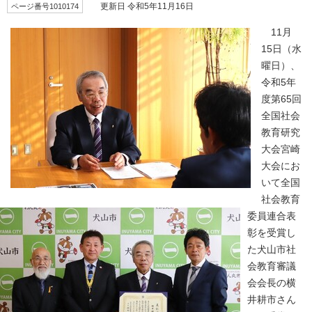
ページ番号1010174
更新日 令和5年11月16日
11月
15日（水
曜日）、
令和5年
度第65回
全国社会
教育研究
大会宮崎
大会にお
いて全国
社会教育
委員連合表
彰を受賞し
た犬山市社
会教育審議
会会長の横
井耕市さん