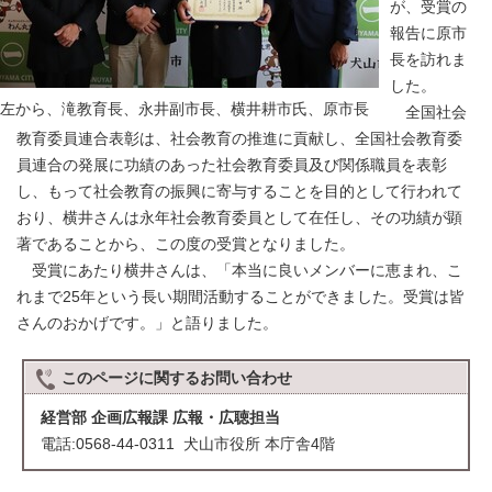
が、受賞の
報告に原市
長を訪れま
した。
左から、滝教育長、永井副市長、横井耕市氏、原市長
全国社会
教育委員連合表彰は、社会教育の推進に貢献し、全国社会教育委
員連合の発展に功績のあった社会教育委員及び関係職員を表彰
し、もって社会教育の振興に寄与することを目的として行われて
おり、横井さんは永年社会教育委員として在任し、その功績が顕
著であることから、この度の受賞となりました。
受賞にあたり横井さんは、「本当に良いメンバーに恵まれ、こ
れまで25年という長い期間活動することができました。受賞は皆
さんのおかげです。」と語りました。
このページに関する
お問い合わせ
経営部 企画広報課 広報・広聴担当
電話:0568-44-0311 犬山市役所 本庁舎4階