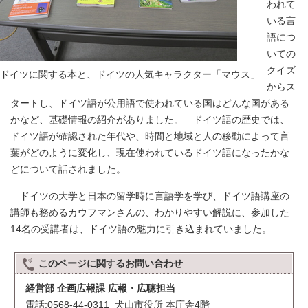
われて
いる言
語につ
いての
クイズ
ドイツに関する本と、ドイツの人気キャラクター「マウス」
からス
タートし、ドイツ語が公用語で使われている国はどんな国がある
かなど、基礎情報の紹介がありました。 ドイツ語の歴史では、
ドイツ語が確認された年代や、時間と地域と人の移動によって言
葉がどのように変化し、現在使われているドイツ語になったかな
どについて話されました。
ドイツの大学と日本の留学時に言語学を学び、ドイツ語講座の
講師も務めるカウフマンさんの、わかりやすい解説に、参加した
14名の受講者は、ドイツ語の魅力に引き込まれていました。
このページに関する
お問い合わせ
経営部 企画広報課 広報・広聴担当
電話:0568-44-0311 犬山市役所 本庁舎4階