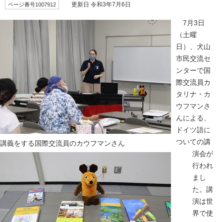
ページ番号1007912
更新日 令和3年7月6日
7月3日
（土曜
日）、犬山
市民交流セ
ンターで国
際交流員カ
タリナ・カ
ウフマンさ
んによる、
ドイツ語に
ついての講
講義をする国際交流員のカウフマンさん
演会が
行われ
まし
た。講
演は世
界で使