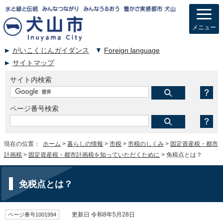
メニュー
がいこくじんガイダンス
Foreign language
サイトマップ
サイト内検索
ページ番号検索
現在の位置：
ホーム
>
暮らしの情報
>
市税
>
市税のしくみ
>
固定資産税・都市
計画税
>
固定資産税・都市計画税を知っていただくために
> 免税点とは？
免税点とは？
ページ番号1001994
更新日 令和8年5月28日