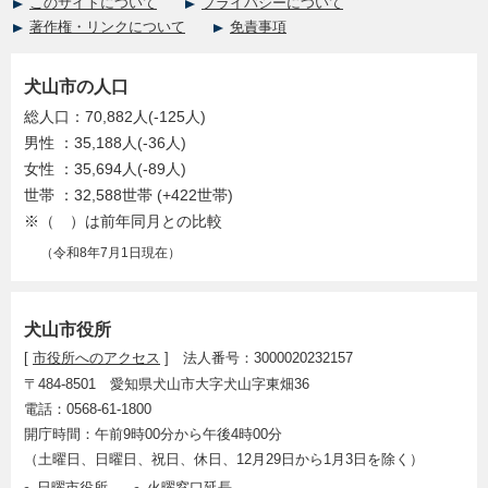
このサイトについて
プライバシーについて
著作権・リンクについて
免責事項
犬山市の人口
総人口：70,882人(-125人)
男性 ：35,188人(-36人)
女性 ：35,694人(-89人)
世帯 ：32,588世帯 (+422世帯)
※（ ）は前年同月との比較
（令和8年7月1日現在）
犬山市役所
[
市役所へのアクセス
] 法人番号：3000020232157
〒484-8501 愛知県犬山市大字犬山字東畑36
電話：0568-61-1800
開庁時間：午前9時00分から午後4時00分
（土曜日、日曜日、祝日、休日、12月29日から1月3日を除く）
日曜市役所
火曜窓口延長