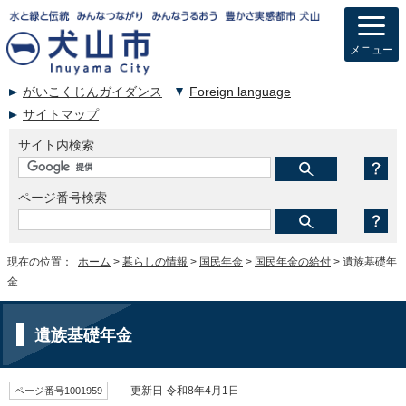
メニュー
がいこくじんガイダンス
Foreign language
サイトマップ
サイト内検索
ページ番号検索
現在の位置：
ホーム
>
暮らしの情報
>
国民年金
>
国民年金の給付
> 遺族基礎年
金
遺族基礎年金
ページ番号1001959
更新日 令和8年4月1日