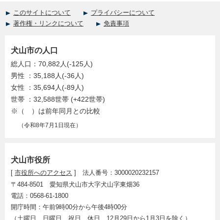
このサイトについて
プライバシーについて
著作権・リンクについて
免責事項
犬山市の人口
総人口：70,882人(-125人)
男性 ：35,188人(-36人)
女性 ：35,694人(-89人)
世帯 ：32,588世帯 (+422世帯)
※（ ）は前年同月との比較
（令和8年7月1日現在）
犬山市役所
[
市役所へのアクセス
] 法人番号：3000020232157
〒484-8501 愛知県犬山市大字犬山字東畑36
電話：0568-61-1800
開庁時間：午前9時00分から午後4時00分
（土曜日、日曜日、祝日、休日、12月29日から1月3日を除く）