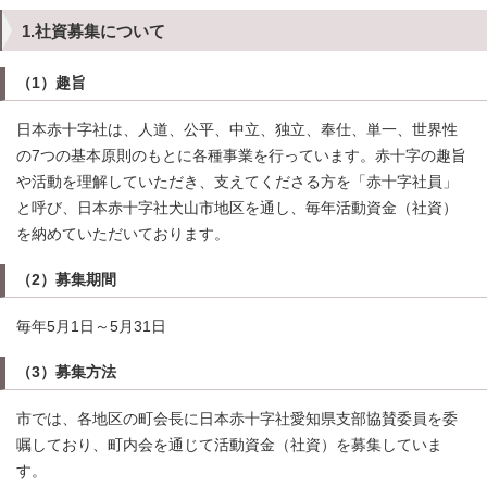
1.社資募集について
（1）趣旨
日本赤十字社は、人道、公平、中立、独立、奉仕、単一、世界性
の7つの基本原則のもとに各種事業を行っています。赤十字の趣旨
や活動を理解していただき、支えてくださる方を「赤十字社員」
と呼び、日本赤十字社犬山市地区を通し、毎年活動資金（社資）
を納めていただいております。
（2）募集期間
毎年5月1日～5月31日
（3）募集方法
市では、各地区の町会長に日本赤十字社愛知県支部協賛委員を委
嘱しており、町内会を通じて活動資金（社資）を募集していま
す。