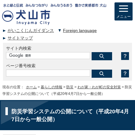
メニュー
がいこくじんガイダンス
Foreign language
サイトマップ
サイト内検索
ページ番号検索
現在の位置：
ホーム
>
暮らしの情報
>
防災
>
わが家・わが町の安全対策
> 防災
学習システムの公開について（平成20年4月7日から一般公開）
防災学習システムの公開について（平成20年4月
7日から一般公開）