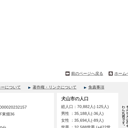
前のページへ戻る
ホーム
シーについて
著作権・リンクについて
免責事項
犬山市の人口
総人口：70,882人(-125人)
0020232157
男性 ：35,188人(-36人)
字東畑36
女性 ：35,694人(-89人)
世帯 ：32,588世帯 (+422世
0分