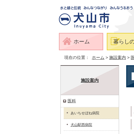
ホーム
暮らし
現在の位置：
ホーム
>
施設案内
>
施設案内
医科
あいちせぼね病院
犬山駅西病院