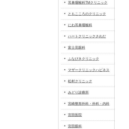
耳鼻咽喉科TMクリニック
ともこころのクリニック
にわ耳鼻咽喉科
ハートクリニックさわだ
富士見眼科
ふなびきクリニック
マザークリニックハピネス
松村クリニック
みどり診療所
宮崎整形外科・外科・内科
宮田医院
宮田眼科