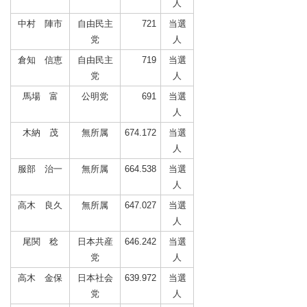
人
中村 陣市
自由民主
721
当選
党
人
倉知 信恵
自由民主
719
当選
党
人
馬場 富
公明党
691
当選
人
木納 茂
無所属
674.172
当選
人
服部 治一
無所属
664.538
当選
人
高木 良久
無所属
647.027
当選
人
尾関 稔
日本共産
646.242
当選
党
人
高木 金保
日本社会
639.972
当選
党
人