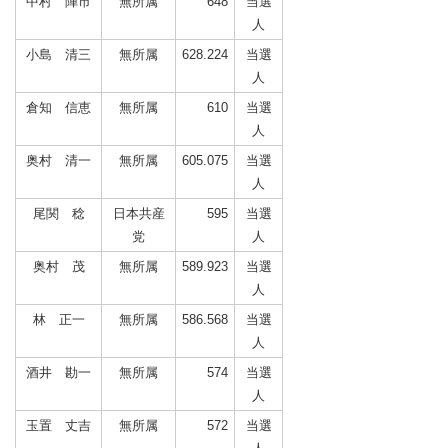
中村 陣市
無所属
648
当選
人
小島 清三
無所属
628.224
当選
人
倉知 信恵
無所属
610
当選
人
奥村 清一
無所属
605.075
当選
人
尾関 稔
日本共産
595
当選
党
人
奥村 茂
無所属
589.923
当選
人
林 正一
無所属
586.568
当選
人
酒井 勘一
無所属
574
当選
人
玉置 丈吉
無所属
572
当選