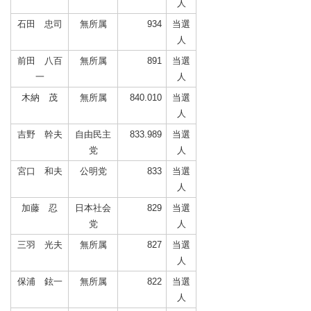
人
石田 忠司
無所属
934
当選
人
前田 八百
無所属
891
当選
一
人
木納 茂
無所属
840.010
当選
人
吉野 幹夫
自由民主
833.989
当選
党
人
宮口 和夫
公明党
833
当選
人
加藤 忍
日本社会
829
当選
党
人
三羽 光夫
無所属
827
当選
人
保浦 鉉一
無所属
822
当選
人