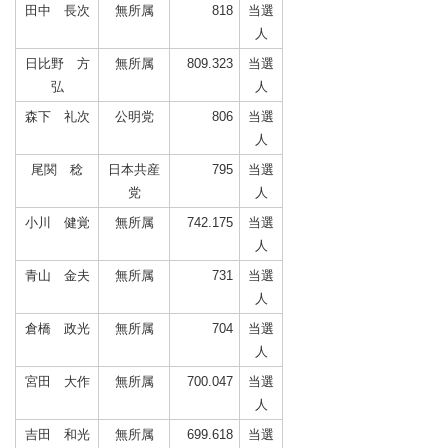
田中 長次
無所属
818
当選
人
日比野 方
無所属
809.323
当選
弘
人
森下 礼次
公明党
806
当選
人
尾関 稔
日本共産
795
当選
党
人
小川 健覚
無所属
742.175
当選
人
青山 金夫
無所属
731
当選
人
倉橋 政光
無所属
704
当選
人
宮田 大作
無所属
700.047
当選
人
吉田 和光
無所属
699.618
当選