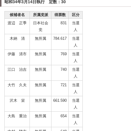
昭和34年3月14日執行 定数：30
候補者名
所属党派
得票数
区分
渡辺 正季
日本社会
831
当選
党
人
木納 清
無所属
784.617
当選
人
伊藤 清市
無所属
769
当選
人
江口 治吉
無所属
740
当選
人
大竹 久夫
無所属
721
当選
人
沢木 栄
無所属
661.590
当選
人
大島 重治
無所属
654
当選
人