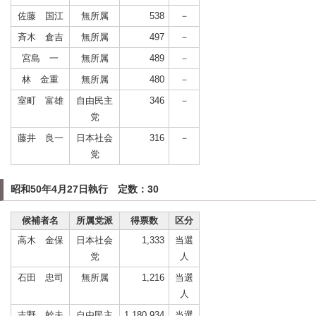
佐藤 国江
無所属
538
－
斉木 倉吉
無所属
497
－
宮島 一
無所属
489
－
林 金重
無所属
480
－
室町 富雄
自由民主
346
－
党
藤井 良一
日本社会
316
－
党
昭和50年4月27日執行 定数：30
候補者名
所属党派
得票数
区分
高木 金保
日本社会
1,333
当選
党
人
石田 忠司
無所属
1,216
当選
人
吉野 幹夫
自由民主
1,180.934
当選