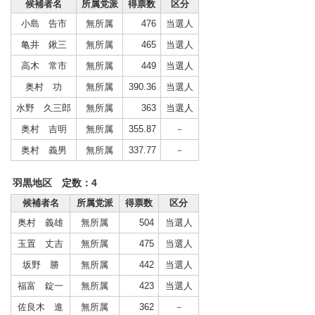
候補者名
所属党派
得票数
区分
小島 告市
無所属
476
当選人
亀井 鍬三
無所属
465
当選人
高木 常市
無所属
449
当選人
奥村 功
無所属
390.36
当選人
水野 久三郎
無所属
363
当選人
奥村 吉明
無所属
355.87
－
奥村 義男
無所属
337.77
－
羽黒地区 定数：4
候補者名
所属党派
得票数
区分
奥村 義雄
無所属
504
当選人
玉置 丈吉
無所属
475
当選人
坂野 勝
無所属
442
当選人
福富 錠一
無所属
423
当選人
佐良木 進
無所属
362
－