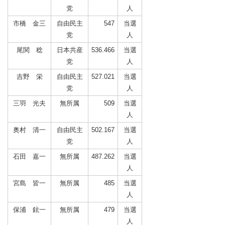
党
人
市橋 金三
自由民主
547
当選
党
人
尾関 稔
日本共産
536.466
当選
党
人
吉野 栄
自由民主
527.021
当選
党
人
三羽 光夫
無所属
509
当選
人
奥村 清一
自由民主
502.167
当選
党
人
石田 嘉一
無所属
487.262
当選
人
宮島 皆一
無所属
485
当選
人
保浦 鉉一
無所属
479
当選
人