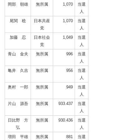
岡部 朝雄
無所属
1,070
当選
人
尾関 稔
日本共産
1,070
当選
党
人
加藤 忍
日本社会
1,049
当選
党
人
青山 金夫
無所属
996
当選
人
亀井 久吉
無所属
956
当選
人
奥村 一郎
無所属
949
当選
人
片山 源吾
無所属
933.437
当選
人
日比野 方
無所属
930.436
当選
弘
人
増田 平雄
無所属
881
当選