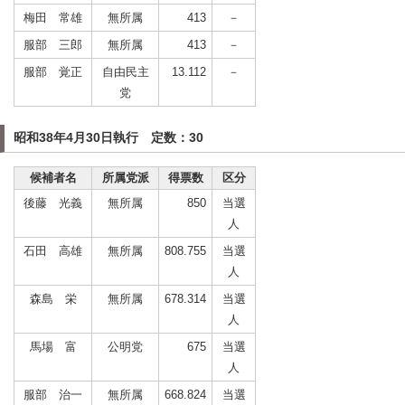
梅田 常雄
無所属
413
－
服部 三郎
無所属
413
－
服部 覚正
自由民主
13.112
－
党
昭和38年4月30日執行 定数：30
候補者名
所属党派
得票数
区分
後藤 光義
無所属
850
当選
人
石田 高雄
無所属
808.755
当選
人
森島 栄
無所属
678.314
当選
人
馬場 富
公明党
675
当選
人
服部 治一
無所属
668.824
当選