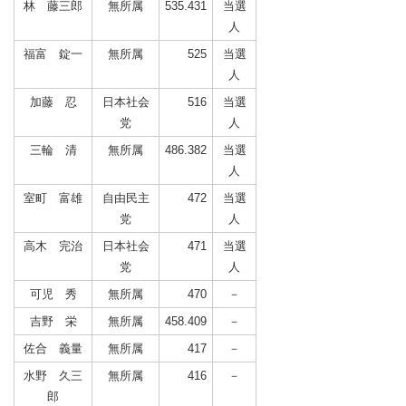
林 藤三郎
無所属
535.431
当選
人
福富 錠一
無所属
525
当選
人
加藤 忍
日本社会
516
当選
党
人
三輪 清
無所属
486.382
当選
人
室町 富雄
自由民主
472
当選
党
人
高木 完治
日本社会
471
当選
党
人
可児 秀
無所属
470
－
吉野 栄
無所属
458.409
－
佐合 義量
無所属
417
－
水野 久三
無所属
416
－
郎