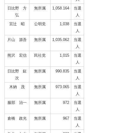
日比野 方
無所属
1,058.164
当選
弘
人
宮辻 昭
公明党
1,038
当選
人
片山 源吾
無所属
1,035.062
当選
人
熊沢 宏信
民社党
1,015
当選
人
日比野 鉦
無所属
990.835
当選
次
人
木納 茂
無所属
973.065
当選
人
服部 治一
無所属
972
当選
人
倉橋 政光
無所属
967
当選
人