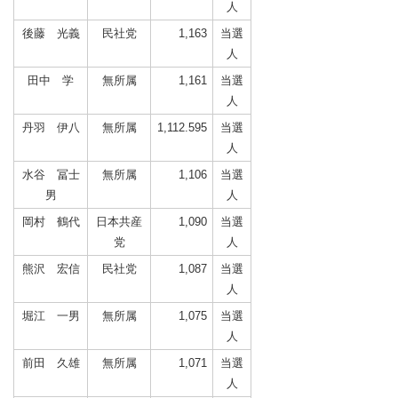
人
後藤 光義
民社党
1,163
当選
人
田中 学
無所属
1,161
当選
人
丹羽 伊八
無所属
1,112.595
当選
人
水谷 冨士
無所属
1,106
当選
男
人
岡村 鶴代
日本共産
1,090
当選
党
人
熊沢 宏信
民社党
1,087
当選
人
堀江 一男
無所属
1,075
当選
人
前田 久雄
無所属
1,071
当選
人