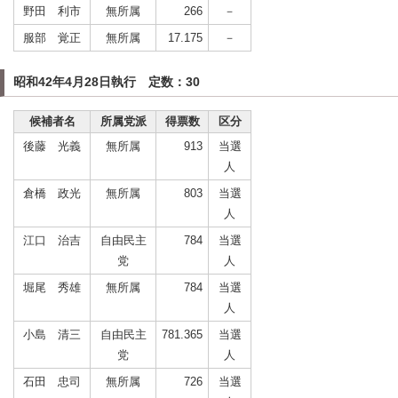
野田 利市
無所属
266
－
服部 覚正
無所属
17.175
－
昭和42年4月28日執行 定数：30
候補者名
所属党派
得票数
区分
後藤 光義
無所属
913
当選
人
倉橋 政光
無所属
803
当選
人
江口 治吉
自由民主
784
当選
党
人
堀尾 秀雄
無所属
784
当選
人
小島 清三
自由民主
781.365
当選
党
人
石田 忠司
無所属
726
当選