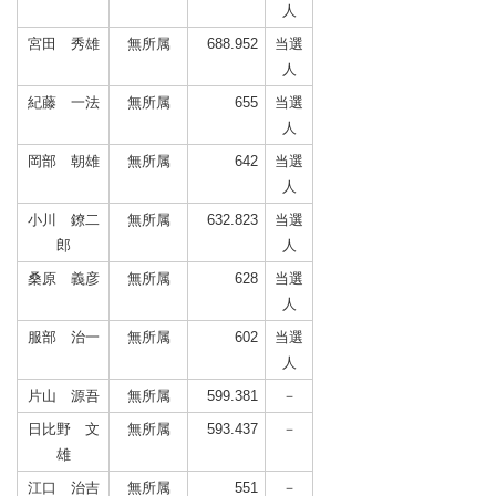
人
宮田 秀雄
無所属
688.952
当選
人
紀藤 一法
無所属
655
当選
人
岡部 朝雄
無所属
642
当選
人
小川 鐐二
無所属
632.823
当選
郎
人
桑原 義彦
無所属
628
当選
人
服部 治一
無所属
602
当選
人
片山 源吾
無所属
599.381
－
日比野 文
無所属
593.437
－
雄
江口 治吉
無所属
551
－