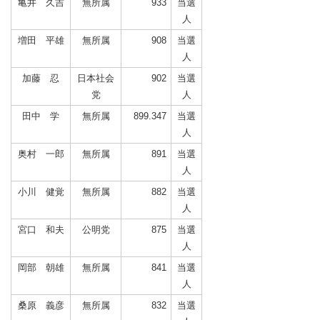
亀井 久吉
無所属
933
当選
人
増田 平雄
無所属
908
当選
人
加藤 忍
日本社会
902
当選
党
人
田中 学
無所属
899.347
当選
人
奥村 一郎
無所属
891
当選
人
小川 健覚
無所属
882
当選
人
宮口 和夫
公明党
875
当選
人
岡部 朝雄
無所属
841
当選
人
桑原 義彦
無所属
832
当選