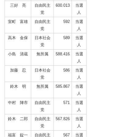
三好 亮
自由民主
600.013
当選
党
人
室町 富雄
自由民主
592
当選
党
人
高木 金保
日本社会
589
当選
党
人
小島 清蔵
無所属
588.416
当選
人
加藤 忍
日本社会
586
当選
党
人
鈴木 明
無所属
585.867
当選
人
中村 陣市
自由民主
571
当選
党
人
鈴木 二郎
自由民主
567.826
当選
党
人
福富 錠一
自由民主
567
当選