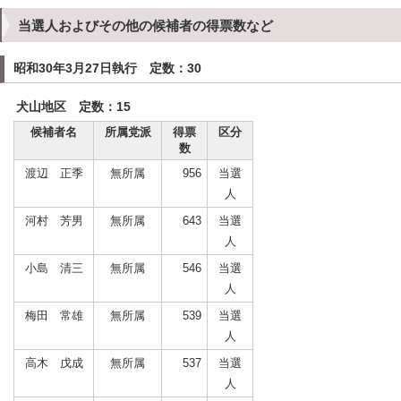
当選人およびその他の候補者の得票数など
昭和30年3月27日執行 定数：30
犬山地区 定数：15
候補者名
所属党派
得票
区分
数
渡辺 正季
無所属
956
当選
人
河村 芳男
無所属
643
当選
人
小島 清三
無所属
546
当選
人
梅田 常雄
無所属
539
当選
人
高木 戊成
無所属
537
当選
人