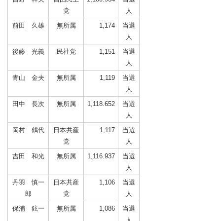
党
人
前田 久雄
無所属
1,174
当選
人
後藤 光義
民社党
1,151
当選
人
青山 金夫
無所属
1,119
当選
人
田中 長次
無所属
1,118.652
当選
人
岡村 鶴代
日本共産
1,117
当選
党
人
吉田 和光
無所属
1,116.937
当選
人
丹羽 慎一
日本共産
1,106
当選
郎
党
人
保浦 鉉一
無所属
1,086
当選
人