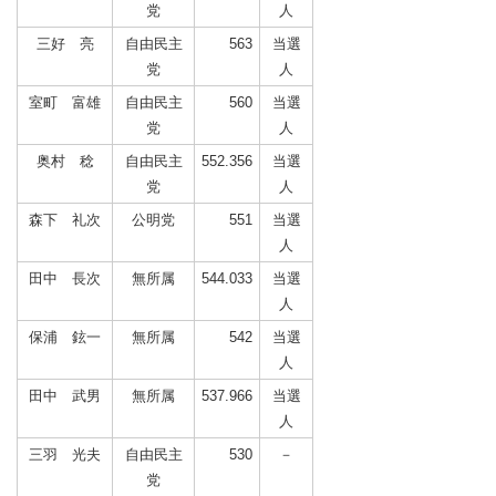
党
人
三好 亮
自由民主
563
当選
党
人
室町 富雄
自由民主
560
当選
党
人
奥村 稔
自由民主
552.356
当選
党
人
森下 礼次
公明党
551
当選
人
田中 長次
無所属
544.033
当選
人
保浦 鉉一
無所属
542
当選
人
田中 武男
無所属
537.966
当選
人
三羽 光夫
自由民主
530
－
党