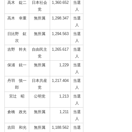
高木 錠二
日本社会
1,360.652
当選
党
人
高木 幸重
無所属
1,298.347
当選
人
日比野 鉦
無所属
1,294.563
当選
次
人
吉野 幹夫
自由民主
1,265.617
当選
党
人
保浦 鉉一
無所属
1,229
当選
人
丹羽 慎一
日本共産
1,217.404
当選
郎
党
人
宮辻 昭
公明党
1,213
当選
人
倉橋 政光
無所属
1,211
当選
人
吉田 和光
無所属
1,188.562
当選