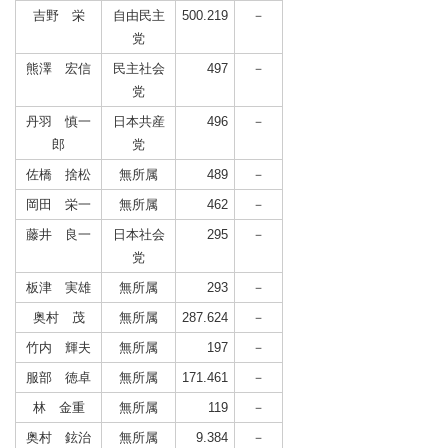
吉野 栄
自由民主
500.219
－
党
熊澤 宏信
民主社会
497
－
党
丹羽 慎一
日本共産
496
－
郎
党
佐橋 捨松
無所属
489
－
岡田 栄一
無所属
462
－
藤井 良一
日本社会
295
－
党
板津 実雄
無所属
293
－
奥村 茂
無所属
287.624
－
竹内 輝夫
無所属
197
－
服部 徳卓
無所属
171.461
－
林 金重
無所属
119
－
奥村 鉉治
無所属
9.384
－