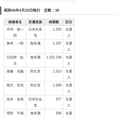
昭和46年4月25日執行 定数：30
候補者名
所属党派
得票数
区分
丹羽 慎一
日本共産
1,255
当選
郎
党
人
奥村 一郎
無所属
1,187
当選
人
日比野 鉦
無所属
1,032.239
当選
次
人
後藤 光義
民社党
1,013
当選
人
熊沢 宏信
民社党
1,009
当選
人
高木 金保
日本社会
977
当選
党
人
増田 平雄
無所属
938
当選