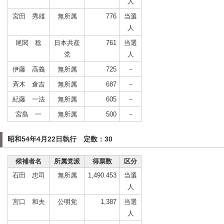
人
宮田 秀雄
無所属
776
当選
人
尾関 稔
日本共産
761
当選
党
人
伊藤 高義
無所属
725
－
斉木 倉吉
無所属
687
－
紀藤 一法
無所属
605
－
宮島 一
無所属
500
－
昭和54年4月22日執行 定数：30
候補者名
所属党派
得票数
区分
石田 忠司
無所属
1,490.453
当選
人
宮口 和夫
公明党
1,387
当選
人