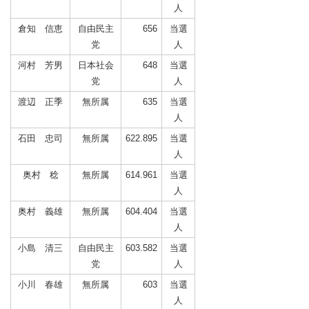
人
倉知 信恵
自由民主
656
当選
党
人
河村 芳男
日本社会
648
当選
党
人
渡辺 正季
無所属
635
当選
人
石田 忠司
無所属
622.895
当選
人
奥村 稔
無所属
614.961
当選
人
奥村 義雄
無所属
604.404
当選
人
小島 清三
自由民主
603.582
当選
党
人
小川 春雄
無所属
603
当選
人