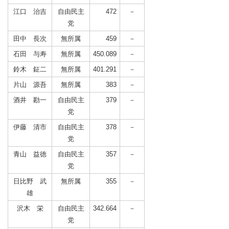
江口 治吉
自由民主
472
－
党
田中 長次
無所属
459
－
石田 与寿
無所属
450.089
－
鈴木 鉦二
無所属
401.291
－
片山 源吾
無所属
383
－
酒井 勘一
自由民主
379
－
党
伊藤 清市
自由民主
378
－
党
青山 益徳
自由民主
357
－
党
日比野 武
無所属
355
－
雄
沢木 栄
自由民主
342.664
－
党