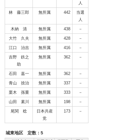
人
林 藤三郎
無所属
442
当選
人
木納 清
無所属
438
－
大竹 久夫
無所属
428
－
江口 治吉
無所属
416
－
吉野 鉄之
無所属
362
－
助
石田 嘉一
無所属
362
－
青山 捨治
無所属
337
－
栗木 孫重
無所属
333
－
山田 素川
無所属
198
－
尾関 稔
日本共産
173
－
党
城東地区 定数：5