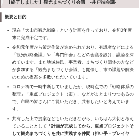
【終了しました】観光まちづくり会議 -井戸端会議-
概要と目的
現在「犬山市観光戦略」という計画を作っており、令和3年度
末に完成予定です。
令和元年度から策定作業が進められており、有識者などによる
「観光戦略会議」や「専門部会」などの会議を設け、議論を深
めています。また地域住民、事業者、まちづくり団体の方など
が参加する「観光まちづくり会議」も開催し、市の課題や解決
のための提案を多数いただいています。
コロナ禍で一時中断していましたが、現時点での「戦略体系の
整理」「重点プロジェクト（案）」などがまとまりつつあるの
で、市民の皆さんにご覧いただき、共有したいと考えていま
す。
共有した上で提案などもいただきながら、いちばん大切と考え
ていることとして
「計画が完成してから、重点プロジェクトそ
して観光まちづくりを共に実践する仲間（担い手・プレイヤ