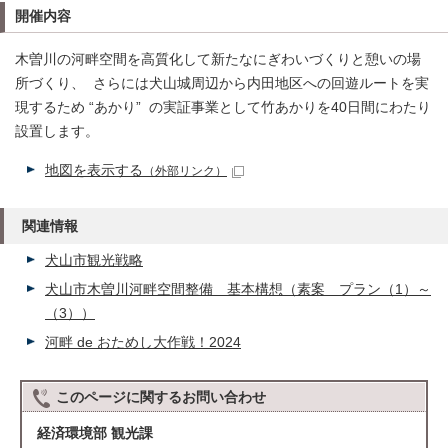
開催内容
木曽川の河畔空間を高質化して新たなにぎわいづくりと憩いの場
所づくり、 さらには犬山城周辺から内田地区への回遊ルートを実
現するため “あかり” の実証事業として竹あかりを40日間にわたり
設置します。
地図を表示する
（外部リンク）
関連情報
犬山市観光戦略
犬山市木曽川河畔空間整備 基本構想（素案 プラン（1）～
（3））
河畔 de おためし大作戦！2024
このページに関する
お問い合わせ
経済環境部 観光課