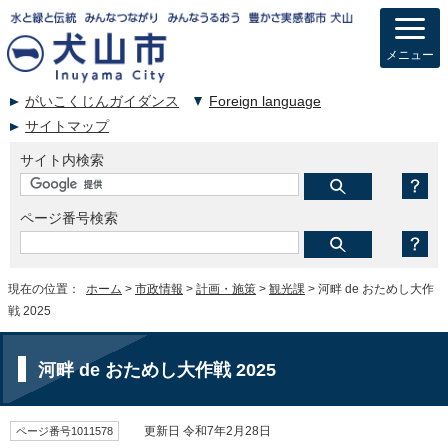
メニュー
がいこくじんガイダンス
Foreign language
サイトマップ
サイト内検索
ページ番号検索
現在の位置：
ホーム
>
市政情報
>
計画・施策
>
観光課
> 河畔 de おためし大作
戦 2025
河畔 de おためし大作戦 2025
ページ番号1011578
更新日 令和7年2月28日