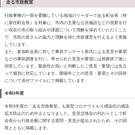
走る市政教室
行政事務の一部を委嘱している地域のリーダーである町会長（特
に新任町会長）を対象に、市内の主要な公共施設などの視察を行
い現在の市の取り組みや課題について理解を深めていただくこと
で、市民の皆さんの協力と理解を得た市政運営を行えるよう実施
しています。
また、参加町会長に対して事前アンケート形式による意見や要望
などの事前調査を行い、寄せられた意見や要望には視察終了後に
回答しています。緊急性が高いと判断したご意見・要望には先立
って個別に対応しています。開催年ごとの意見・要望とその回答
について添付ファイルにて掲載しています。
令和3年度
令和3年度の「走る市政教室」も新型コロナウイルス感染症の感染
拡大防止のため中止となりました。意見交換会の代わりとして町
会長から行政全般に関する質問・意見が提出されたため、その回
答とともに掲載します。