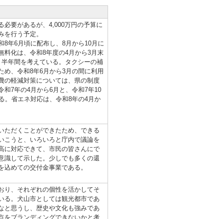
要があるが、4,000万円の予算に
みを行う予定。
年6月頃に配布し、8月から10月に
料化は、令和8年度の4月から3月末
、半年間を考えている。タクシーの補
め、令和8年6月から3月の間に利用
費の軽減対策については、県の制度
和7年の4月から6月と、令和7年10
る。省エネ対応は、令和8年の4月か
をいただくことができたため、できる
いこうと、いろいろと庁内で議論を
高に対応できて、市民の皆さんにで
意識して示した。少しでも多くの還
を込めての交付金事業である。
おり、それぞれの個性を活かしてそ
いる。犬山市としては観光都市であ
なと思うし、歴史や文化も強みであ
点をブランディングできないかと考