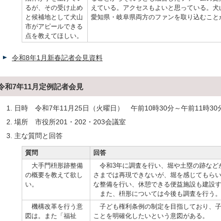
るが、その受け止め
えている。アクセスもよいと思っている。犬
と候補地として犬山
愛知県・岐阜県両方のファンを取り込むこと
市がアピールできる
点を教えてほしい。
令和8年1月新春記者会見資料
令和7年11月定例記者会見
日時 令和7年11月25日（火曜日） 午前10時30分～午前11時30
場所 市役所201・202・203会議室
主な質問と回答
質問
回答
大手門枡形跡整備
令和3年に調査を行い、堀や土塁の跡など
の概要を教えて欲し
さまでは再現できないが、堀を感じてもら
い。
な整備を行い、休憩できる便益施設も建設
また、枡形については今後も調査を行う
機構改革を行う意
子ども権利条例の制定を目指しており、子
図は。また「福祉
ことを明確化したいという意図がある。