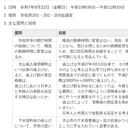
日時 令和7年8月22日（金曜日） 午前10時30分～午前11時33分
場所 市役所201・202・203会議室
主な質問と回答
質問
回答
市役所等の開庁時間
職員の勤務時間に変更はない。現在、勤
の短縮について、職員
ことから、窓口を閉じるための残務処理
の勤務時間に変更はあ
ため、窓口対応時間を短縮することで、
るか。
が可能になると見込んでいる。
犬山城入場登閣料は
値上げは平成27年3月1日以来で、その際
いつ以来の値上げか。
そのような考えは犬山市では持ち合わせ
また、値上げ額の算定
理委員会での決定に基づくもので、平成2
根拠は。
際は500円から550円に値上げした。
値上げにあたり日本人
値上げ額を決めるにあたっては、今後も
と外国人の差額を設定
な費用と、コロナ禍のように登閣者が減
する検討はあったか。
めに行うべき施策を行うことができる金
値上げによって、登閣者の満足度を高め
いきたい。
日本人と外国人で金額差を設定する考え
下水道料金の値上げ
犬山市の下水道整備は一定の目途がつく
について、市長の思い
ところに手を入れていく必要がある。