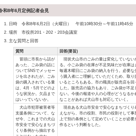
令和8年6月定例記者会見
日時 令和8年6月2日（火曜日） 午前10時30分～午前11時45分
場所 市役所201・202・203会議室
主な質問と回答
質問
回答(要旨)
冒頭に市長から話が
現状犬山市のごみの量は変化していない
あった、ごみ袋の話に
る。小ごみ袋の在庫が不足気味だが在庫は
ついてSNSでメッセー
毎週木曜日にごみ袋の納入を行う。必要な
ジを出されたが、ごみ
う購入者にご理解していただくため、取り
袋の購入されている量
いるところもある。市の職員が販売店を回
は、4月・5月でどのよ
した。販売店の協力もあり、ごみ袋が不足
うな状況か。欠品まで
ない。今後の報道や人の心理がどうなるか
はいっていないか。
なことがあれば犬山市も対応していく。
犬山市犯罪被害者等
現在ある犬山市安全で安心なまちづくり
支援条例について、な
えながら、市の役割、市民の役割そして事
ぜ今、これまでの犬山
上で別の条例として定めていくことが必要
市安全で安心なまちづ
作るという判断をした。
くり条例から抽出する