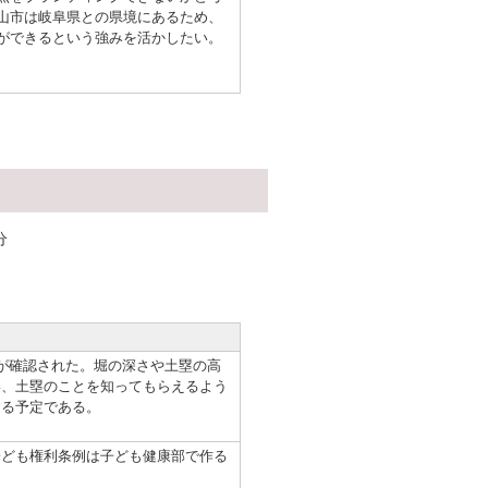
山市は岐阜県との県境にあるため、
ができるという強みを活かしたい。
分
が確認された。堀の深さや土塁の高
い、土塁のことを知ってもらえるよう
する予定である。
。
ども権利条例は子ども健康部で作る