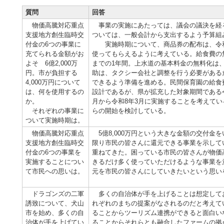
質問
回答
物価高騰対応重点
事業の実施にあたっては、議会の議決を経る必
支援地方創生臨時交
ついては、一般会計から支出するよう予算組
付金の6つの事業に
実施時期について、商品券の配布は、令和8
充てられる金額がお
使ってもらえるように考えている。給食費の無
よそ 6億2,000万
までの1年間。上水道の基本料金の無料化は
円。市が負担する
助は、タクシー会社と調整を行う必要があるた
4,000万円について
できるよう準備を進める。民間保育園の給食
は、何を使用するの
設計であるが、県が拡充した対象期間である令
か。
月から令和8年3月に実施することを考えてい
それぞれの事業に
らの開始を検討している。
ついて実施時期は。
物価高騰対応重点
5億8,000万円という大きな金額の交付金
支援地方創生臨時交
限り市民の皆さんに還元できる事業を示して
付金の6つの事業を
重ねてきた。困っている市民の皆さんが物価
実施することについ
きるだけ多く使っていただけるような事業を
て市民への思いは。
元を市民の皆さんにしていきたいという思い
ドラゴンズの二軍
多くの自治体が手を上げることは想定して
誘致について、犬山
れぞれのまちの提案がなされるのだと考えて
市を始め、多くの自
ることからツーリズム連携ができると面白い
治体が手を上げてい
ることからそれらとも融合したファームの拠