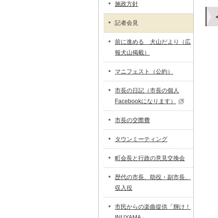
施政方針
記者会見
前に進める 犬山だより（広
報犬山掲載）
マニフェスト（公約）
市長の日記（市長の個人
Facebookになります）
市長の交際費
タウンミーティング
町会長と行政の意見交換会
歴代の市長、助役・副市長、
収入役
市民からの楽曲提供「輝け！
INUYAMA」