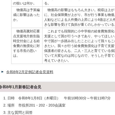
の狙いは何か。
る。
物価高は予算編
物価高の影響はもちろん大きい。税収は上が
成に影響はあった
に、社会保障費が上がり、市が行う事業も物価
か。
人勧などによる人件費の上昇により4億ほど人
きな影響を受けて負担が重くのしかかっている
物価高騰対応重
これまでも段階的に小中学校の給食費無償化
点支援地方創生臨
支援として国が行うべきであり、やってほしい
時交付金による給
中で国が一歩踏み出したことによって我々もこ
食費の無償化に対
きたい。我々が行う給食費無償化は子育て支援
する市長の思い
保護者の皆さんも、二人・三人と育てている保
は。
ていて大変なのは同じなので、そうした子育て
考えていきたい。
令和8年2月定例記者会見資料
令和8年1月新春記者会見
日時 令和8年1月8日（木曜日） 午前10時30分～午前11時7分
場所 市役所201・202・203会議室
主な質問と回答