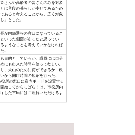
皆さんや高齢者の皆さんのみを対象
」とは普段の暮らしが幸せであるため
象であると考えることから、広く対象
くし」とした。
長が内部通報の窓口になっているこ
いといった側面があったと思ってい
れるようなことを考えていかなければ
した。
も目的としているが、職員には自分
ためにも出来た時間を使って欲しい。
取り、犬山のために何ができるか、政
思いから開庁時間の短縮を行った。
市役所の窓口に案内ボードを設置する
を開始してからしばらくは、市役所内
来庁した市民にはご理解いただけるよ