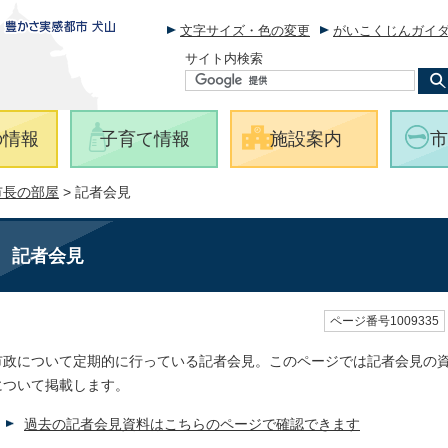
文字サイズ・色の変更
がいこくじんガイ
サイト内検索
の情報
子育て情報
施設案内
市
市長の部屋
> 記者会見
記者会見
ページ番号1009335
市政について定期的に行っている記者会見。このページでは記者会見の
について掲載します。
過去の記者会見資料はこちらのページで確認できます