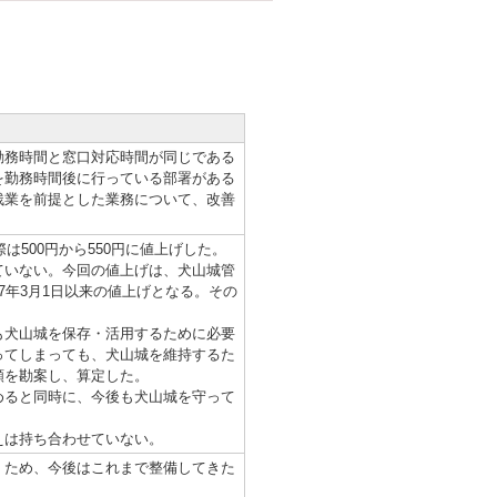
務時間と窓口対応時間が同じである
を勤務時間後に行っている部署がある
残業を前提とした業務について、改善
は500円から550円に値上げした。
ていない。今回の値上げは、犬山城管
7年3月1日以来の値上げとなる。その
犬山城を保存・活用するために必要
ってしまっても、犬山城を維持するた
額を勘案し、算定した。
ると同時に、今後も犬山城を守って
は持ち合わせていない。
ため、今後はこれまで整備してきた