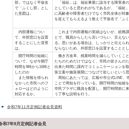
部」ではなく平仮名
「福祉」は、福祉事業に該当する障害者の
で「ふくし部」とし
としていると思われがちであるが、「福祉
た意図は。
に高齢者や障害者だけでなく市民全体が対
を捉えてもらえるよう敢えて平仮名で「ふ
内部通報につい
これまで内部通報の実績はないが、総務課
て、外部窓口を設置
とで、職員からしたら言いづらい、言えな
することにした背景
る。思いがある場合は、しっかりと伝えら
は。
ならないため、外部窓口を設置することと
開庁時間の短縮に
働き方改革、残業時間を減らしていくこと
ついて、なぜ今開庁
たちのためだけではなく、市民の皆さんの
時間を9時から16時と
出来た時間に課内でコミュニケーションを
したのか
策立案や施策展開につなげて欲しいという
また情報を得られ
周知にあたっては、広報や市公式LINE、
なかった市民へのフ
ことで周知を行っている。開庁時間の短縮
ォローはどのように
市民プラザに職員を配置し、開庁時間前に
対応するか。
う丁寧な説明を行う。
令和7年11月定例記者会見資料
令和7年9月定例記者会見