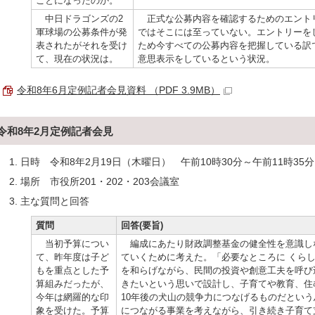
ことになったのか。
中日ドラゴンズの2
正式な公募内容を確認するためのエント
軍球場の公募条件が発
ではそこには至っていない。エントリーを
表されたがそれを受け
ため今すべての公募内容を把握している訳
て、現在の状況は。
意思表示をしているという状況。
令和8年6月定例記者会見資料 （PDF 3.9MB）
令和8年2月定例記者会見
日時 令和8年2月19日（木曜日） 午前10時30分～午前11時35分
場所 市役所201・202・203会議室
主な質問と回答
質問
回答(要旨)
当初予算につい
編成にあたり財政調整基金の健全性を意識し
て、昨年度は子ど
ていくために考えた。「必要なところに くら
もを重点とした予
を和らげながら、民間の投資や創意工夫を呼び
算組みだったが、
きたいという思いで設計し、子育てや教育、住
今年は網羅的な印
10年後の犬山の競争力につなげるものだとい
象を受けた。予算
につながる事業を考えながら、引き続き子育て