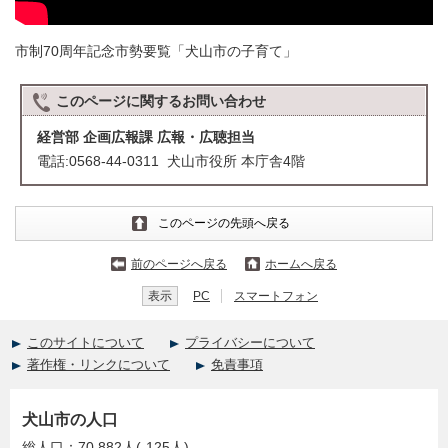
市制70周年記念市勢要覧「犬山市の子育て」
このページに関する
お問い合わせ
経営部 企画広報課 広報・広聴担当
電話:0568-44-0311 犬山市役所 本庁舎4階
このページの先頭へ戻る
前のページへ戻る
ホームへ戻る
表示
PC
スマートフォン
このサイトについて
プライバシーについて
著作権・リンクについて
免責事項
犬山市の人口
総人口：70,882人(-125人)