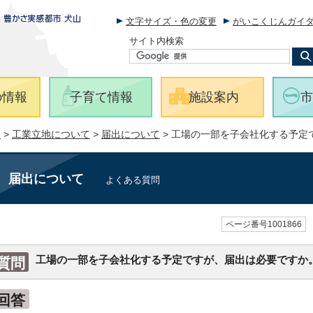
文字サイズ・色の変更
がいこくじんガイ
サイト内検索
の情報
子育て情報
施設案内
市
問
>
工業立地について
>
届出について
> 工場の一部を子会社化する予定
届出について
よくある質問
ページ番号1001866
工場の一部を子会社化する予定ですが、届出は必要ですか
質問
回答