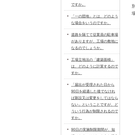
ですか。
「一の団地」とは、どのよう
な場合をいうのですか。
道路を隔てて従業員の駐車場
がありますが、工場の敷地に
なるのでしょうか。
工場立地法の「建築面積」
は、どのように計算するので
すか。
「届出が受理された日から
90日を経過した後でなけれ
ば新設又は変更をしてはなら
ない」ということですが、ど
ういう行為が制限されるので
すか。
90日の実施制限期間が、短