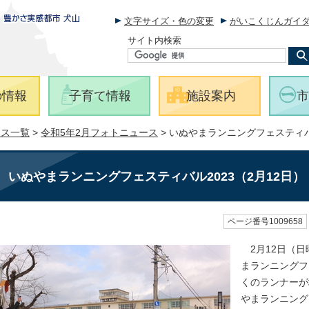
文字サイズ・色の変更
がいこくじんガイ
サイト内検索
の情報
子育て情報
施設案内
市
ース一覧
>
令和5年2月フォトニュース
> いぬやまランニングフェスティバル
いぬやまランニングフェスティバル2023（2月12日）
ページ番号1009658
2月12日（日
まランニングフ
くのランナーが
やまランニング