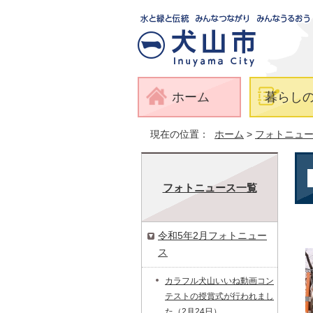
ホーム
暮らし
現在の位置：
ホーム
>
フォトニュ
フォトニュース一覧
令和5年2月フォトニュー
ス
カラフル犬山いいね動画コン
テストの授賞式が行われまし
た（2月24日）