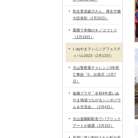
民生委員森川さん、厚生労働
大臣表彰（2月20日）
栗栖で本物のキノコづくり
（2月18日）
いぬやまランニングフェステ
ィバル2023（2月12日）
犬山警察署チャレンジ3年死
亡事故「0」出発式（2月7
日）
協働プラザ「令和4年度いぬ
やま地域つながるシンポジウ
ム＆交流会」（2月4日）
犬山遊園駅駅舎でパブリック
アートが披露（2月3日）
長期に渡り勤続された町会長