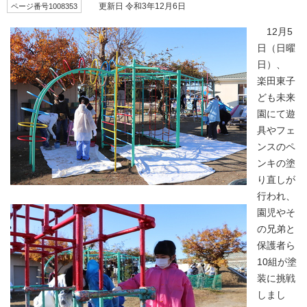
ページ番号1008353
更新日 令和3年12月6日
12月5
日（日曜
日）、
楽田東子
ども未来
園にて遊
具やフェ
ンスのペ
ンキの塗
り直しが
行われ、
園児やそ
の兄弟と
保護者ら
10組が塗
装に挑戦
しまし