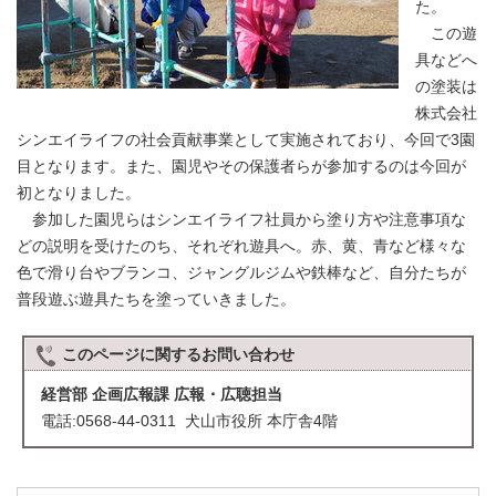
た。
この遊
具などへ
の塗装は
株式会社
シンエイライフの社会貢献事業として実施されており、今回で3園
目となります。また、園児やその保護者らが参加するのは今回が
初となりました。
参加した園児らはシンエイライフ社員から塗り方や注意事項な
どの説明を受けたのち、それぞれ遊具へ。赤、黄、青など様々な
色で滑り台やブランコ、ジャングルジムや鉄棒など、自分たちが
普段遊ぶ遊具たちを塗っていきました。
このページに関する
お問い合わせ
経営部 企画広報課 広報・広聴担当
電話:0568-44-0311 犬山市役所 本庁舎4階