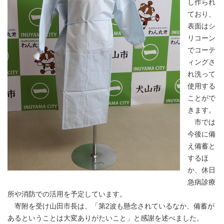
し作られ
ており、
表面はシ
リコーン
でコーテ
ィングさ
れ洗って
使用する
ことがで
きます。
市では
今後に備
え備蓄と
するほ
か、休日
急病診療
所や消防での活用を予定しています。
寄附を受け山田市長は、「第2波も懸念されているなか、備蓄が
あるということは大変ありがたいこと」と感謝を述べました。