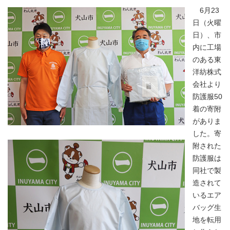
6月23
日（火曜
日）、市
内に工場
のある東
洋紡株式
会社より
防護服50
着の寄附
がありま
した。寄
附された
防護服は
同社で製
造されて
いるエア
バッグ生
地を転用