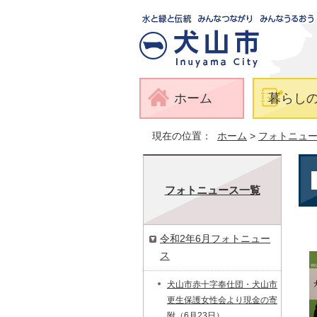
ホーム
暮らし
現在の位置：
ホーム
>
フォトニュ
フォトニュース一覧
令和2年6月フォトニュー
ス
犬山市赤十字奉仕団・犬山市
更生保護女性会より現金の寄
附（6月23日）