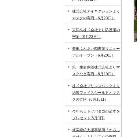
株式会社アイネクションより
マスクの寄附（6月23日）
東洋紡株式会社より防護服の
寄附（6月23日）
楽田ふれあい図書館リニュー
アルオープン（6月20日）
第一生命保険株式会社よりマ
スクなど寄附（6月19日）
株式会社プリンスパックより
紙製フェイスシールドとマス
クの寄附（6月15日）
今年もヒトツバタゴの苗木を
プレゼント(6月9日)
就労継続支援事業所「かみふ
うせん」よりマスクの寄附