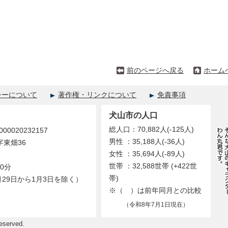
前のページへ戻る
ホーム
シーについて
著作権・リンクについて
免責事項
犬山市の人口
総人口：70,882人(-125人)
0020232157
男性 ：35,188人(-36人)
字東畑36
女性 ：35,694人(-89人)
世帯 ：32,588世帯 (+422世
0分
帯)
29日から1月3日を除く）
※（ ）は前年同月との比較
（令和8年7月1日現在）
eserved.