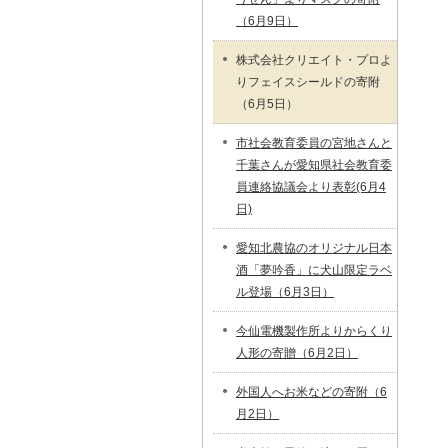
（6月9日）
株式会社クリエイト・プロよ
りフェイスシールドの寄附
（6月5日）
市社会教育委員の宮地さんと
千葉さんが愛知県社会教育委
員連絡協議会より表彰(6月4
日)
愛知北農協のオリジナル日本
酒「夢吟香」に犬山限定ラベ
ル登場（6月3日）
今仙電機製作所よりからくり
人形の寄贈（6月2日）
外国人へお米などの寄附（6
月2日）