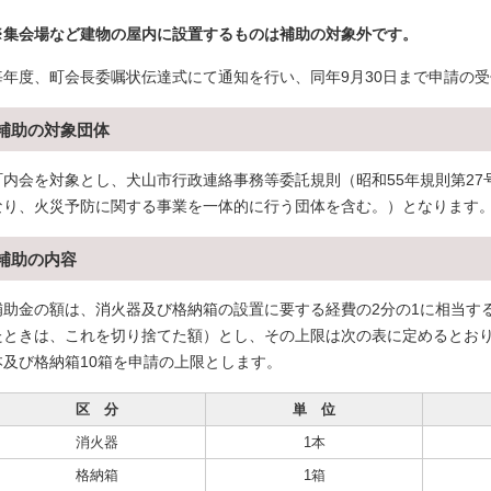
※集会場など建物の屋内に設置するものは補助の対象外です。
毎年度、町会長委嘱状伝達式にて通知を行い、同年9月30日まで申請の
補助の対象団体
町内会を対象とし、犬山市行政連絡事務等委託規則（昭和55年規則第2
なり、火災予防に関する事業を一体的に行う団体を含む。）となります
補助の内容
補助金の額は、消火器及び格納箱の設置に要する経費の2分の1に相当す
たときは、これを切り捨てた額）とし、その上限は次の表に定めるとおり
本及び格納箱10箱を申請の上限とします。
区 分
単 位
消火器
1本
格納箱
1箱