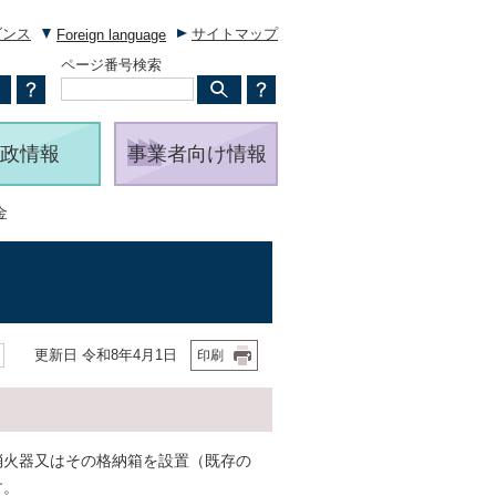
ダンス
サイトマップ
Foreign language
ページ番号検索
政情報
事業者向け情報
金
更新日 令和8年4月1日
印刷
消火器又はその格納箱を設置（既存の
す。