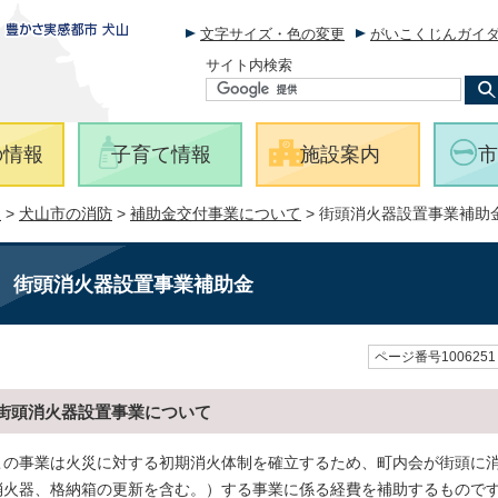
文字サイズ・色の変更
がいこくじんガイ
サイト内検索
の情報
子育て情報
施設案内
市
報
>
犬山市の消防
>
補助金交付事業について
> 街頭消火器設置事業補助
街頭消火器設置事業補助金
ページ番号1006251
街頭消火器設置事業について
この事業は火災に対する初期消火体制を確立するため、町内会が街頭に
消火器、格納箱の更新を含む。）する事業に係る経費を補助するもので