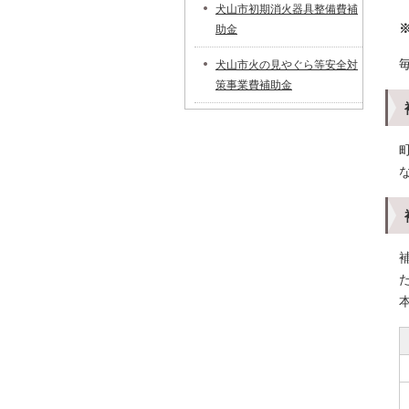
犬山市初期消火器具整備費補
助金
犬山市火の見やぐら等安全対
策事業費補助金