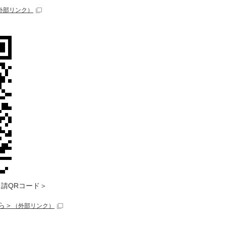
外部リンク）
請QRコード＞
ら＞
（外部リンク）