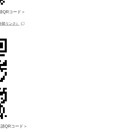
請QRコード＞
外部リンク）
請QRコード＞