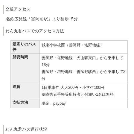
交通アクセス
名鉄広見線「富岡前駅」より徒歩15分
わん丸君バスでのアクセス方法
最寄りのバス
城東小学校西（善師野・塔野地線）
停
所要時間
善師野・塔野地線「犬山駅東口」から乗車して
16分
善師野・塔野地線「善師野駅西」から乗車して3
分
運賃
1日乗車券 大人200円・小学生100円
※障害者手帳等所持者と付添い1名は無料
支払方法
現金、paypay
わん丸君バス運行状況