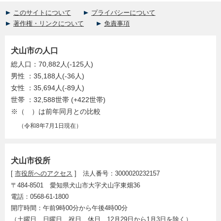
このサイトについて
プライバシーについて
著作権・リンクについて
免責事項
犬山市の人口
総人口：70,882人(-125人)
男性 ：35,188人(-36人)
女性 ：35,694人(-89人)
世帯 ：32,588世帯 (+422世帯)
※（ ）は前年同月との比較
（令和8年7月1日現在）
犬山市役所
[
市役所へのアクセス
] 法人番号：3000020232157
〒484-8501 愛知県犬山市大字犬山字東畑36
電話：0568-61-1800
開庁時間：午前9時00分から午後4時00分
（土曜日、日曜日、祝日、休日、12月29日から1月3日を除く）