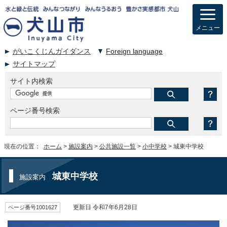
メニュー
がいこくじんガイダンス
Foreign language
サイトマップ
サイト内検索
ページ番号検索
現在の位置：
ホーム
>
施設案内
>
公共施設一覧
>
小中学校
> 城東中学校
城東中学校
施設案内
ページ番号1001627
更新日 令和7年6月28日