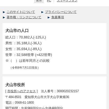
表示
PC
スマートフォン
このサイトについて
プライバシーについて
著作権・リンクについて
免責事項
犬山市の人口
総人口：70,882人(-125人)
男性 ：35,188人(-36人)
女性 ：35,694人(-89人)
世帯 ：32,588世帯 (+422世帯)
※（ ）は前年同月との比較
（令和8年7月1日現在）
犬山市役所
[
市役所へのアクセス
] 法人番号：3000020232157
〒484-8501 愛知県犬山市大字犬山字東畑36
電話：0568-61-1800
開庁時間：午前9時00分から午後4時00分