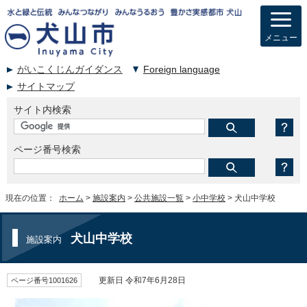
メニュー
がいこくじんガイダンス
Foreign language
サイトマップ
サイト内検索
ページ番号検索
現在の位置：
ホーム
>
施設案内
>
公共施設一覧
>
小中学校
> 犬山中学校
犬山中学校
施設案内
ページ番号1001626
更新日 令和7年6月28日