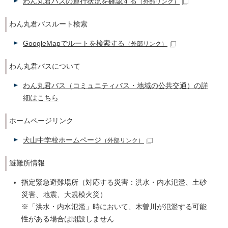
わん丸君バスの運行状況を確認する
（外部リンク）
わん丸君バスルート検索
GoogleMapでルートを検索する
（外部リンク）
わん丸君バスについて
わん丸君バス（コミュニティバス・地域の公共交通）の詳
細はこちら
ホームページリンク
犬山中学校ホームページ
（外部リンク）
避難所情報
指定緊急避難場所（対応する災害：洪水・内水氾濫、土砂
災害、地震、大規模火災）
※「洪水・内水氾濫」時において、木曽川が氾濫する可能
性がある場合は開設しません