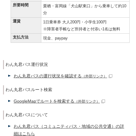
所要時間
栗栖・富岡線「犬山駅東口」から乗車して約10
分
運賃
1日乗車券 大人200円・小学生100円
※障害者手帳など所持者と付添い1名は無料
支払方法
現金、paypay
わん丸君バス運行状況
わん丸君バスの運行状況を確認する
（外部リンク）
わん丸君バスルート検索
GoogleMapでルートを検索する
（外部リンク）
わん丸君バスについて
わん丸君バス（コミュニティバス・地域の公共交通）の詳
細はこちら