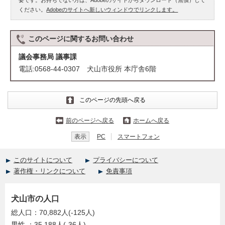
要です。お持ちでない方は、Adobeのサイトからダウンロード（無償）して
ください。
Adobeのサイトへ新しいウィンドウでリンクします。
このページに関する
お問い合わせ
議会事務局 議事課
電話:0568-44-0307 犬山市役所 本庁舎6階
このページの先頭へ戻る
前のページへ戻る
ホームへ戻る
表示
PC
スマートフォン
このサイトについて
プライバシーについて
著作権・リンクについて
免責事項
犬山市の人口
総人口：70,882人(-125人)
男性 ：35,188人(-36人)