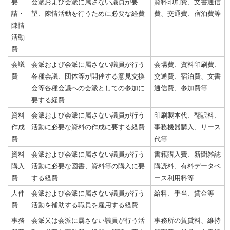
要
会派および会派に属さない議員が要
資料印刷費、文書通信
請・
望、陳情活動を行うために必要な経費
費、交通費、宿泊費等
陳情
活動
費
会議
会派および会派に属さない議員が行う
会場費、資料印刷費、
費
各種会議、団体等が開催する意見交換
交通費、宿泊費、文書
会等各種会議への会派としての参加に
通信費、参加費等
要する経費
資料
会派および会派に属さない議員が行う
印刷製本代、翻訳料、
作成
活動に必要な資料の作成に要する経費
事務機器購入、リース
費
代等
資料
会派および会派に属さない議員が行う
書籍購入費、新聞雑誌
購入
活動に必要な図書、資料等の購入に要
購読料、有料データベ
費
する経費
ース利用料等
人件
会派および会派に属さない議員が行う
給料、手当、賃金等
費
活動を補助する職員を雇用する経費
事務
会派又は会派に属さない議員が行う活
事務所の賃貸料、維持