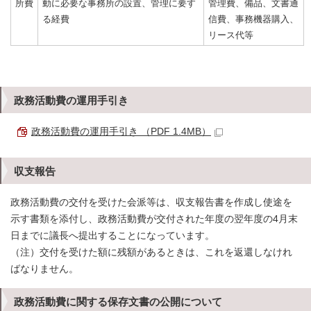
所費
動に必要な事務所の設置、管理に要す
管理費、備品、文書通
る経費
信費、事務機器購入、
リース代等
政務活動費の運用手引き
政務活動費の運用手引き （PDF 1.4MB）
収支報告
政務活動費の交付を受けた会派等は、収支報告書を作成し使途を
示す書類を添付し、政務活動費が交付された年度の翌年度の4月末
日までに議長へ提出することになっています。
（注）交付を受けた額に残額があるときは、これを返還しなけれ
ばなりません。
政務活動費に関する保存文書の公開について