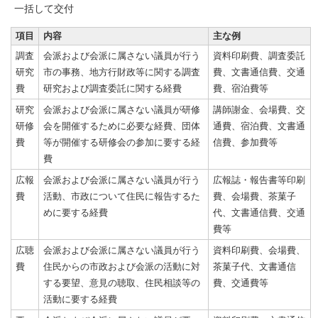
一括して交付
項目
内容
主な例
調査
会派および会派に属さない議員が行う
資料印刷費、調査委託
研究
市の事務、地方行財政等に関する調査
費、文書通信費、交通
費
研究および調査委託に関する経費
費、宿泊費等
研究
会派および会派に属さない議員が研修
講師謝金、会場費、交
研修
会を開催するために必要な経費、団体
通費、宿泊費、文書通
費
等が開催する研修会の参加に要する経
信費、参加費等
費
広報
会派および会派に属さない議員が行う
広報誌・報告書等印刷
費
活動、市政について住民に報告するた
費、会場費、茶菓子
めに要する経費
代、文書通信費、交通
費等
広聴
会派および会派に属さない議員が行う
資料印刷費、会場費、
費
住民からの市政および会派の活動に対
茶菓子代、文書通信
する要望、意見の聴取、住民相談等の
費、交通費等
活動に要する経費