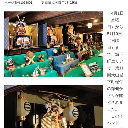
ページ番号1013001
更新日 令和8年5月19日
4月1日
（水曜
日）から
5月10日
（日曜
日）ま
で、城下
町エリア
で、第11
回犬山城
下町端午
の節句か
ざりが開
催されま
した。
このイ
ベント