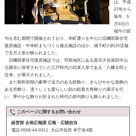
は、平成
27年から
毎年、5
月5日の
端午の節
句を含む期間で開催されており、本町通りを中心に旧磯部家住宅
復原施設・中本町まちづくり拠点施設のほか、城下町の約25店舗
で五月人形が飾られました。
旧磯部家住宅復原施設では、羽黒地区にある真宗大谷派田中山
立圓寺に保管されていた江戸時代の武者人形である「八幡太郎と
従者」が展示されました。
また昭和初期の豪華で迫力のある鎧飾り、きらびやかな装飾の
ある兜飾り、凛々しくも愛らしい顔の鎧着大将飾りの展示を行
い、華やかな飾りが好まれた時代の節句飾りも飾られました。
このページに関する
お問い合わせ
経営部 企画広報課 広報・広聴担当
電話:0568-44-0311 犬山市役所 本庁舎4階