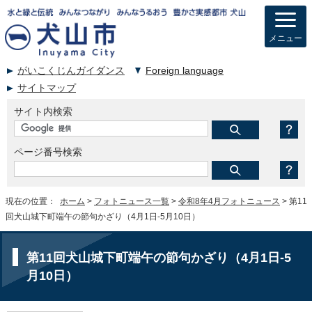
メニュー
がいこくじんガイダンス
Foreign language
サイトマップ
サイト内検索
ページ番号検索
現在の位置：
ホーム
>
フォトニュース一覧
>
令和8年4月フォトニュース
> 第11
回犬山城下町端午の節句かざり（4月1日-5月10日）
第11回犬山城下町端午の節句かざり（4月1日-5
月10日）