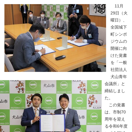
11月
29日（火
曜日）、
全国城下
町シンポ
ジウムの
開催に向
けた覚書
を「一般
社団法人
犬山青年
会議所」と
締結しまし
た。
この覚書
は、市制70
周年を迎え
る令和6年度