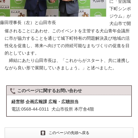
に「全国城
下町シンポ
ジウム」が
藤田理事長（左）と山田市長
犬山市で開
催されることにあわせ、このイベントを主管する犬山青年会議所
に市が協力することを通じて城下町特有の問題解決及び地域の活
性化を促進し、将来へ向けての持続可能なまちづくりの促進を目
的としています。
締結にあたり山田市長は、「これからがスタート、共に連携し
ながら良い形で展開していきましょう。」と述べました。
このページに関する
お問い合わせ
経営部 企画広報課 広報・広聴担当
電話:0568-44-0311 犬山市役所 本庁舎4階
このページの先頭へ戻る