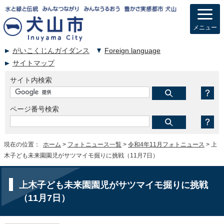
メニュー
がいこくじんガイダンス
Foreign language
サイトマップ
サイト内検索
ページ番号検索
現在の位置：
ホーム
>
フォトニュース一覧
>
令和4年11月フォトニュース
> 上
木子ども未来園園児がサツマイモ掘りに挑戦（11月7日）
上木子ども未来園園児がサツマイモ掘りに挑戦
（11月7日）