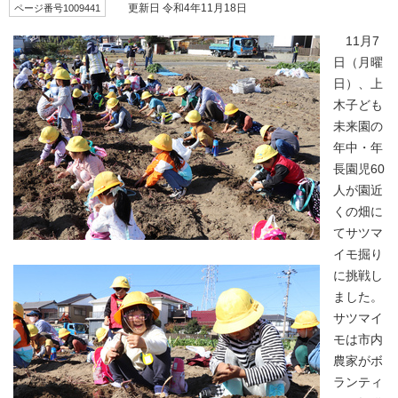
ページ番号1009441
更新日 令和4年11月18日
11月7
日（月曜
日）、上
木子ども
未来園の
年中・年
長園児60
人が園近
くの畑に
てサツマ
イモ掘り
に挑戦し
ました。
サツマイ
モは市内
農家がボ
ランティ