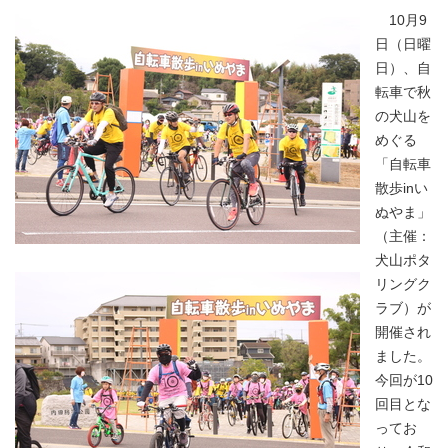
10月9
日（日曜
日）、自
転車で秋
の犬山を
めぐる
「自転車
散歩inい
ぬやま」
（主催：
犬山ポタ
リングク
ラブ）が
開催され
ました。
今回が10
回目とな
ってお