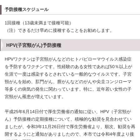
予防接種スケジュール
1回接種（13歳未満まで接種可能）
（注）できるだけ早めに接種することをお勧めします。
HPV(子宮頸がん)予防接種
HPVワクチンは子宮頸がんなどのヒトパピローマウイルス感染症
を予防するワクチンです。性経験のある女性であれば50％以上が
生涯で一度は感染するとされている一般的なウイルスです。子宮
頸がんを始め、肛門がん、膣がんなどのがんや尖圭コンジローマ
等多くの病気の発生に関わっています。特に、近年若い女性の子
宮頸がん罹患が増えています。
平成25年6月14日付で厚生労働省の通知に従い、HPV（子宮頸が
ん）予防接種の定期接種について、積極的な勧奨を見合わせてい
ましたが、令和3年11月26日付で厚生労働省より、順次、勧奨を再
開するようにと通知がありましたので、本市では令和4年度より接