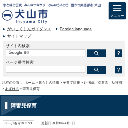
メニュー
がいこくじんガイダンス
Foreign language
サイトマップ
サイト内検索
ページ番号検索
現在の位置：
ホーム
>
暮らしの情報
>
子育て情報
>
3～6歳（保育園・幼稚園）
>
あずける
> 障害児保育
障害児保育
ページ番号1003721
更新日 令和8年4月1日