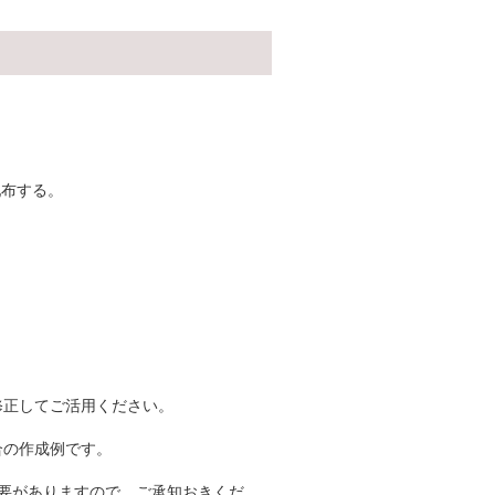
配布する。
修正してご活用ください。
合の作成例です。
要がありますので、ご承知おきくだ