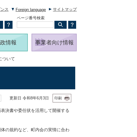
ダンス
サイトマップ
Foreign language
ページ番号検索
政情報
事業者向け情報
について
更新日 令和8年6月3日
印刷
面表決書や委任状を活用して開催する
団体の規約など、町内会の実情に合わ