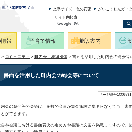
文字サイズ・色の変更
がいこくじんガイ
サイト内検索
の情報
子育て情報
施設案内
市
報
>
コミュニティ
>
町内会・地縁団体
> 書面を活用した町内会の総会等
書面を活用した町内会の総会等について
ページ番号1006531
町内会の総会等の会議は、多数の会員が集会施設に集まらなくても、書
ことができます。
総会や会議における書面表決の進め方や書類の文案を掲載しますので、