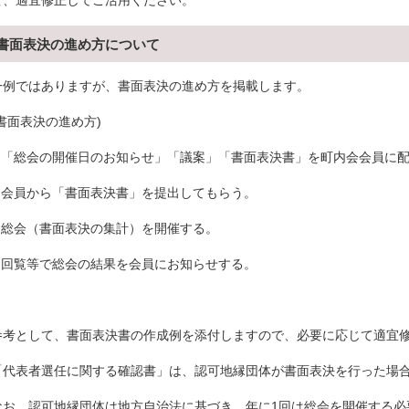
せ、適宜修正してご活用ください。
書面表決の進め方について
一例ではありますが、書面表決の進め方を掲載します。
(書面表決の進め方)
1.「総会の開催日のお知らせ」「議案」「書面表決書」を町内会会員に
2.会員から「書面表決書」を提出してもらう。
3.総会（書面表決の集計）を開催する。
4.回覧等で総会の結果を会員にお知らせする。
参考として、書面表決書の作成例を添付しますので、必要に応じて適宜
「代表者選任に関する確認書」は、認可地縁団体が書面表決を行った場
なお、認可地縁団体は地方自治法に基づき、年に1回は総会を開催する必