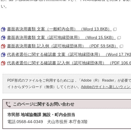
さい。
書面表決用書類 文案（一般町内会用） （Word 13.8KB）
書面表決用書類 文案（認可地縁団体用） （Word 15.5KB）
書面表決用書類 記入例（認可地縁団体用） （PDF 59.5KB）
代表者選任に関する確認書 文案（認可地縁団体用） （Word 17.7K
代表者選任に関する確認書 記入例（認可地縁団体用） （PDF 106.6
PDF形式のファイルをご利用するためには，「Adobe（R） Reader」が必要
イトからダウンロード（無償）してください。
Adobeのサイトへ新しいウィ
このページに関する
お問い合わせ
市民部 地域協働課 施設・町内会担当
電話:0568-44-0349 犬山市役所 本庁舎3階