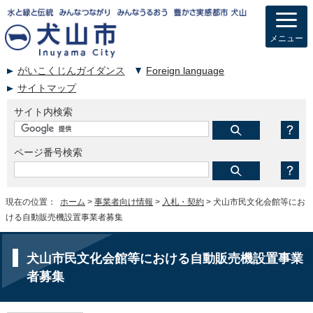
メニュー
がいこくじんガイダンス
Foreign language
サイトマップ
サイト内検索
ページ番号検索
現在の位置：
ホーム
>
事業者向け情報
>
入札・契約
> 犬山市民文化会館等にお
ける自動販売機設置事業者募集
犬山市民文化会館等における自動販売機設置事業
者募集