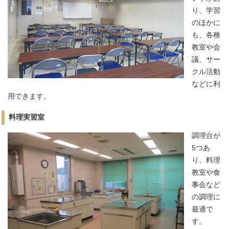
り、学習
のほかに
も、各種
教室や会
議、サー
クル活動
などに利
用できます。
料理実習室
調理台が
5つあ
り、料理
教室や食
事会など
の調理に
最適で
す。