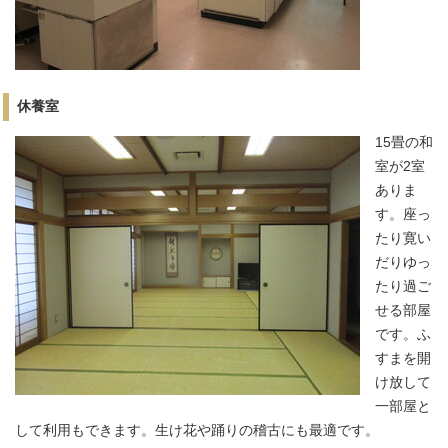
休養室
15畳の和
室が2室
ありま
す。座っ
たり寛い
だりゆっ
たり過ご
せる部屋
です。ふ
すまを開
け放して
一部屋と
して利用もできます。生け花や踊りの稽古にも最適です。