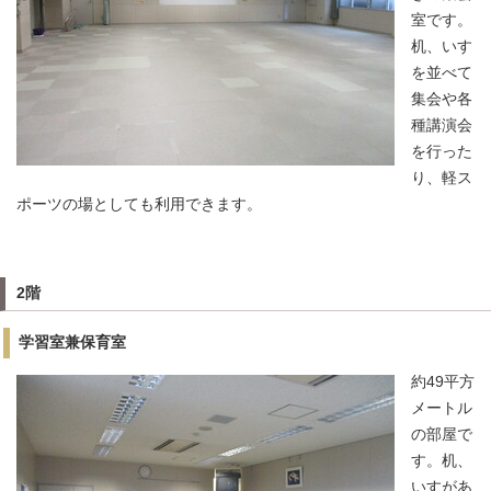
室です。
机、いす
を並べて
集会や各
種講演会
を行った
り、軽ス
ポーツの場としても利用できます。
2階
学習室兼保育室
約49平方
メートル
の部屋で
す。机、
いすがあ