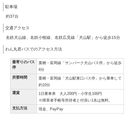
駐車場
約37台
交通アクセス
名鉄犬山線、名鉄小牧線、名鉄広見線「犬山駅」から徒歩15分
わん丸君バスでのアクセス方法
最寄りのバス
栗栖・富岡線「サンパーク犬山バス停」から徒歩
停
4分
所要時間
栗栖・富岡線「犬山駅東口バス停」から乗車して
約10分
運賃
1日乗車券 大人200円・小学生100円
※障害者手帳等所持者と付添い1名は無料。
支払方法
現金、PayPay