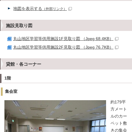
地図を表示する
（外部リンク）
施設見取り図
丸山地区学習等供用施設1F見取り図 （Jpeg 68.4KB）
丸山地区学習等供用施設2F見取り図 （Jpeg 76.7KB）
貸館・各コーナー
1階
集会室
約179平
方メート
ルのカー
ペット敷
きの集会