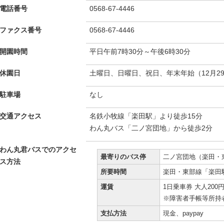
電話番号
0568-67-4446
ファクス番号
0568-67-4446
開園時間
平日午前7時30分～午後6時30分
休園日
土曜日、日曜日、祝日、年末年始（12月29
駐車場
なし
交通アクセス
名鉄小牧線「楽田駅」より徒歩15分
わん丸バス「二ノ宮団地」から徒歩2分
わん丸君バスでのアクセ
最寄りのバス停
二ノ宮団地（楽田・
ス方法
所要時間
楽田・東部線「楽田
運賃
1日乗車券 大人200
※障害者手帳等所持
支払方法
現金、paypay