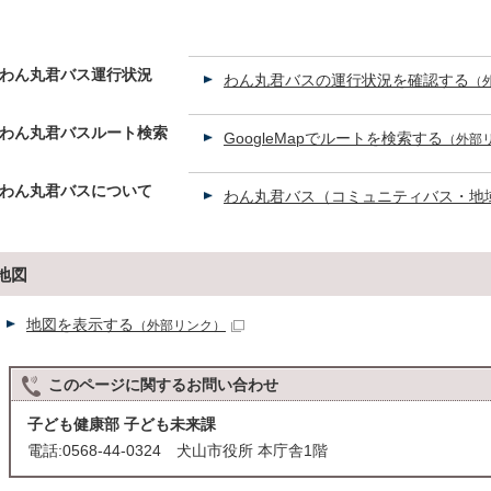
わん丸君バス運行状況
わん丸君バスの運行状況を確認する
（
わん丸君バスルート検索
GoogleMapでルートを検索する
（外部
わん丸君バスについて
わん丸君バス（コミュニティバス・地
地図
地図を表示する
（外部リンク）
このページに関する
お問い合わせ
子ども健康部 子ども未来課
電話:0568-44-0324 犬山市役所 本庁舎1階