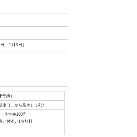
日～1月3日）
東部線）
駅東口」から乗車して4分
円・小学生100円
者と付添い1名無料