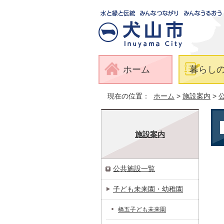
ホーム
暮らし
現在の位置：
ホーム
>
施設案内
>
施設案内
公共施設一覧
子ども未来園・幼稚園
橋五子ども未来園