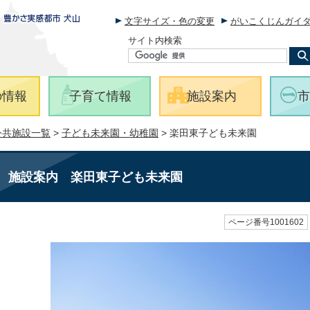
文字サイズ・色の変更
がいこくじんガイ
サイト内検索
の情報
子育て情報
施設案内
市
公共施設一覧
>
子ども未来園・幼稚園
> 楽田東子ども未来園
施設案内
楽田東子ども未来園
ページ番号1001602