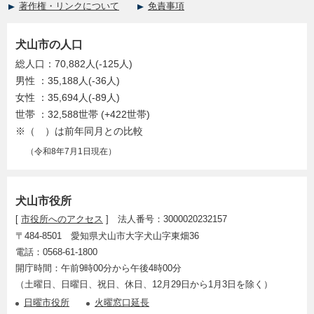
著作権・リンクについて
免責事項
犬山市の人口
総人口：70,882人(-125人)
男性 ：35,188人(-36人)
女性 ：35,694人(-89人)
世帯 ：32,588世帯 (+422世帯)
※（ ）は前年同月との比較
（令和8年7月1日現在）
犬山市役所
[
市役所へのアクセス
] 法人番号：3000020232157
〒484-8501 愛知県犬山市大字犬山字東畑36
電話：0568-61-1800
開庁時間：午前9時00分から午後4時00分
（土曜日、日曜日、祝日、休日、12月29日から1月3日を除く）
日曜市役所
火曜窓口延長