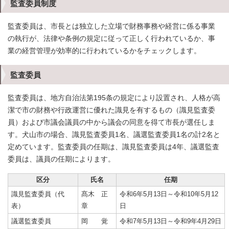
監査委員制度
監査委員は、市長とは独立した立場で財務事務や経営に係る事業
の執行が、法律や条例の規定に従って正しく行われているか、事
業の経営管理が効率的に行われているかをチェックします。
監査委員
監査委員は、地方自治法第195条の規定により設置され、人格が高
潔で市の財務や行政運営に優れた識見を有するもの（識見監査委
員）および市議会議員の中から議会の同意を得て市長が選任しま
す。犬山市の場合、識見監査委員1名、議選監査委員1名の計2名と
定めています。監査委員の任期は、識見監査委員は4年、議選監査
委員は、議員の任期によります。
区分
氏名
任期
識見監査委員（代
髙木 正
令和6年5月13日～令和10年5月12
表）
章
日
議選監査委員
岡 覚
令和7年5月13日～令和9年4月29日