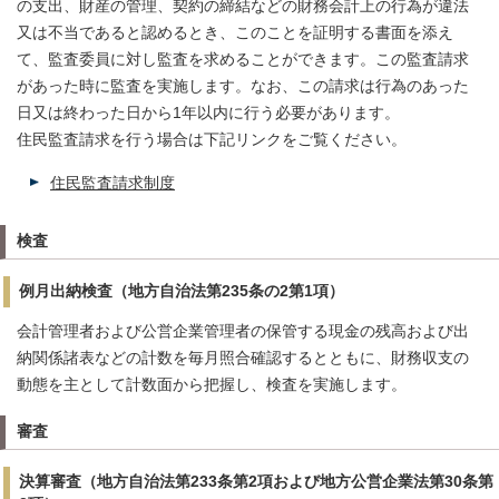
の支出、財産の管理、契約の締結などの財務会計上の行為が違法
又は不当であると認めるとき、このことを証明する書面を添え
て、監査委員に対し監査を求めることができます。この監査請求
があった時に監査を実施します。なお、この請求は行為のあった
日又は終わった日から1年以内に行う必要があります。
住民監査請求を行う場合は下記リンクをご覧ください。
住民監査請求制度
検査
例月出納検査（地方自治法第235条の2第1項）
会計管理者および公営企業管理者の保管する現金の残高および出
納関係諸表などの計数を毎月照合確認するとともに、財務収支の
動態を主として計数面から把握し、検査を実施します。
審査
決算審査（地方自治法第233条第2項および地方公営企業法第30条第