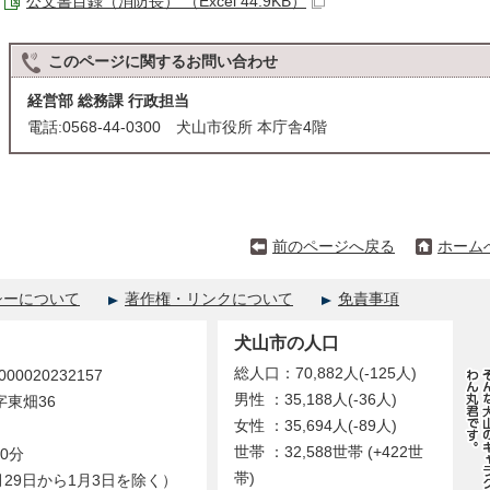
公文書目録（消防長） （Excel 44.9KB）
このページに関する
お問い合わせ
経営部 総務課 行政担当
電話:0568-44-0300 犬山市役所 本庁舎4階
前のページへ戻る
ホーム
シーについて
著作権・リンクについて
免責事項
犬山市の人口
総人口：70,882人(-125人)
0020232157
男性 ：35,188人(-36人)
字東畑36
女性 ：35,694人(-89人)
世帯 ：32,588世帯 (+422世
0分
帯)
29日から1月3日を除く）