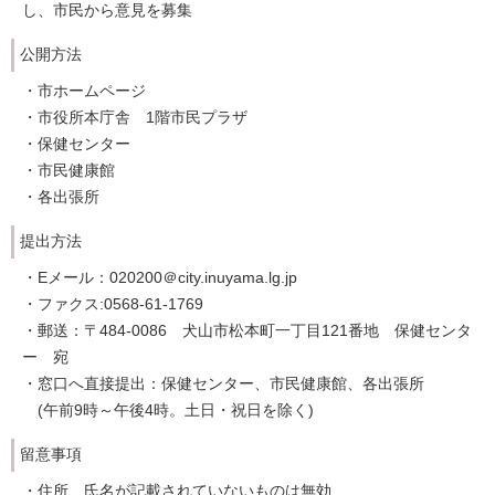
し、市民から意見を募集
公開方法
・市ホームページ
・市役所本庁舎 1階市民プラザ
・保健センター
・市民健康館
・各出張所
提出方法
・Eメール：020200＠city.inuyama.lg.jp
・ファクス:0568-61-1769
・郵送：〒484-0086 犬山市松本町一丁目121番地 保健センタ
ー 宛
・窓口へ直接提出：保健センター、市民健康館、各出張所
(午前9時～午後4時。土日・祝日を除く)
留意事項
・住所、氏名が記載されていないものは無効