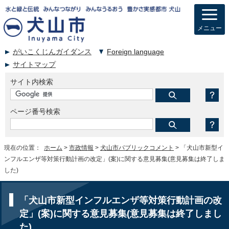
メニュー
がいこくじんガイダンス
Foreign language
サイトマップ
サイト内検索
ページ番号検索
現在の位置：
ホーム
>
市政情報
>
犬山市パブリックコメント
> 「犬山市新型イ
ンフルエンザ等対策行動計画の改定」(案)に関する意見募集(意見募集は終了しま
した)
「犬山市新型インフルエンザ等対策行動計画の改
定」(案)に関する意見募集(意見募集は終了しまし
た)