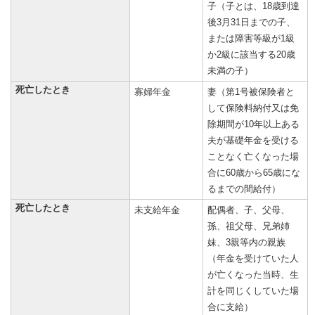
子（子とは、18歳到達
後3月31日までの子、
または障害等級が1級
か2級に該当する20歳
未満の子）
死亡したとき
寡婦年金
妻（第1号被保険者と
して保険料納付又は免
除期間が10年以上ある
夫が基礎年金を受ける
ことなく亡くなった場
合に60歳から65歳にな
るまでの間給付）
死亡したとき
未支給年金
配偶者、子、父母、
孫、祖父母、兄弟姉
妹、3親等内の親族
（年金を受けていた人
が亡くなった当時、生
計を同じくしていた場
合に支給）