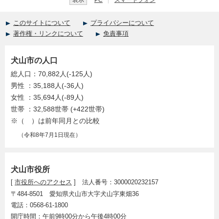
表示
PC
スマートフォン
このサイトについて
プライバシーについて
著作権・リンクについて
免責事項
犬山市の人口
総人口：70,882人(-125人)
男性 ：35,188人(-36人)
女性 ：35,694人(-89人)
世帯 ：32,588世帯 (+422世帯)
※（ ）は前年同月との比較
（令和8年7月1日現在）
犬山市役所
[
市役所へのアクセス
] 法人番号：3000020232157
〒484-8501 愛知県犬山市大字犬山字東畑36
電話：0568-61-1800
開庁時間：午前9時00分から午後4時00分