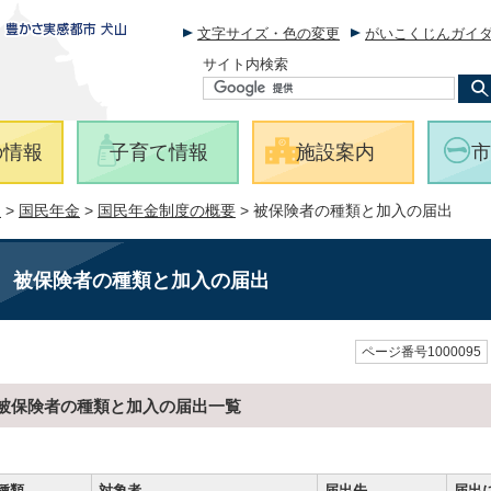
文字サイズ・色の変更
がいこくじんガイ
サイト内検索
の情報
子育て情報
施設案内
市
報
>
国民年金
>
国民年金制度の概要
> 被保険者の種類と加入の届出
被保険者の種類と加入の届出
ページ番号1000095
被保険者の種類と加入の届出一覧
種類
対象者
届出先
届出