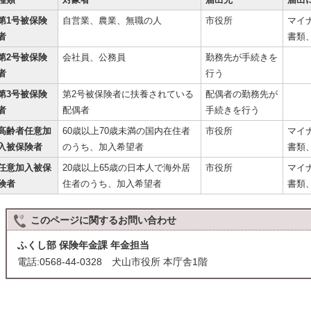
第1号被保険
自営業、農業、無職の人
市役所
マイ
者
書類
第2号被保険
会社員、公務員
勤務先が手続きを
者
行う
第3号被保険
第2号被保険者に扶養されている
配偶者の勤務先が
者
配偶者
手続きを行う
高齢者任意加
60歳以上70歳未満の国内在住者
市役所
マイ
入被保険者
のうち、加入希望者
書類
任意加入被保
20歳以上65歳の日本人で海外居
市役所
マイ
険者
住者のうち、加入希望者
書類
このページに関する
お問い合わせ
ふくし部 保険年金課 年金担当
電話:0568-44-0328 犬山市役所 本庁舎1階