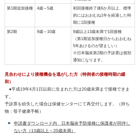
第1期追加接種
4歳～5歳
初回接種終了後6か月以上、標準
的にはおおむね1年を経過した時
期に1回接種
第2期
9歳～10歳
9歳以上13歳未満で1回接種
（第1期追加接種日からおおむね
5年あけるのが望ましい）
※日本脳炎第2期の予診票は個別
通知になります。
見合わせにより接種機会を逃がした方（特例者の接種時期の緩
和）
●平成19年4月1日以前に生まれた方は20歳未満まで接種できま
す。
予診票を紛失した場合は保健センターにて再交付します。（持ち
物：母子健康手帳）
申請書ダウンロード内 日本脳炎予防接種に保護者が同伴し
ない方（13歳以上～20歳未満）