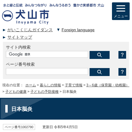
メニュー
がいこくじんガイダンス
Foreign language
サイトマップ
サイト内検索
ページ番号検索
現在の位置：
ホーム
>
暮らしの情報
>
子育て情報
>
3～6歳（保育園・幼稚園）
>
子どもの健康
>
子どもの予防接種
> 日本脳炎
日本脳炎
ページ番号1002790
更新日 令和5年4月5日