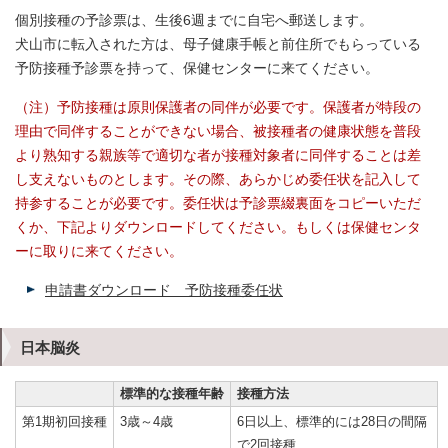
個別接種の予診票は、生後6週までに自宅へ郵送します。
犬山市に転入された方は、母子健康手帳と前住所でもらっている
予防接種予診票を持って、保健センターに来てください。
（注）予防接種は原則保護者の同伴が必要です。保護者が特段の
理由で同伴することができない場合、被接種者の健康状態を普段
より熟知する親族等で適切な者が接種対象者に同伴することは差
し支えないものとします。その際、あらかじめ委任状を記入して
持参することが必要です。委任状は予診票綴裏面をコピーいただ
くか、下記よりダウンロードしてください。もしくは保健センタ
ーに取りに来てください。
申請書ダウンロード 予防接種委任状
日本脳炎
標準的な接種年齢
接種方法
第1期初回接種
3歳～4歳
6日以上、標準的には28日の間隔
で2回接種