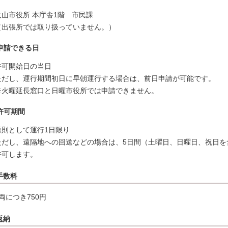
犬山市役所 本庁舎1階 市民課
（出張所では取り扱っていません。）
申請できる日
許可開始日の当日
ただし、運行期間初日に早朝運行する場合は、前日申請が可能です。
※火曜延長窓口と日曜市役所では申請できません。
許可期間
原則として運行1日限り
ただし、遠隔地への回送などの場合は、5日間（土曜日、日曜日、祝日を
許可します。
手数料
1両につき750円
返納