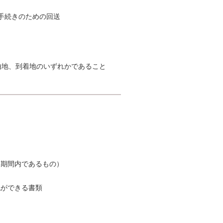
手続きのための回送
由地、到着地のいずれかであること
険期間内であるもの）
認ができる書類