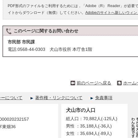
PDF形式のファイルをご利用するためには，「Adobe（R） Reader」が必要
イトからダウンロード（無償）してください。
Adobeのサイトへ新しいウィ
このページに関する
お問い合わせ
市民部 市民課
電話:0568-44-0303 犬山市役所 本庁舎1階
前のページへ戻る
ホーム
シーについて
著作権・リンクについて
免責事項
犬山市の人口
総人口：70,882人(-125人)
0020232157
男性 ：35,188人(-36人)
字東畑36
女性 ：35,694人(-89人)