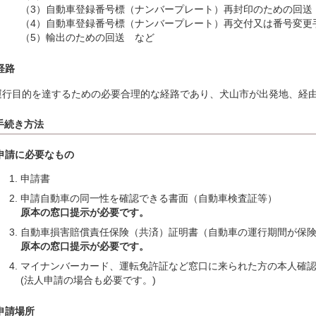
（3）自動車登録番号標（ナンバープレート）再封印のための回送
（4）自動車登録番号標（ナンバープレート）再交付又は番号変更
（5）輸出のための回送 など
経路
運行目的を達するための必要合理的な経路であり、犬山市が出発地、経
手続き方法
申請に必要なもの
申請書
申請自動車の同一性を確認できる書面（自動車検査証等）
原本の窓口提示が必要です。
自動車損害賠償責任保険（共済）証明書（自動車の運行期間が保
原本の窓口提示が必要です。
マイナンバーカード、運転免許証など窓口に来られた方の本⼈確
(法人申請の場合も必要です。)
申請場所