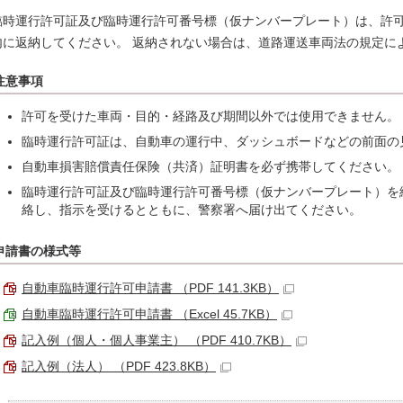
臨時運行許可証及び臨時運行許可番号標（仮ナンバープレート）は、許可
内に返納してください。 返納されない場合は、道路運送車両法の規定に
注意事項
許可を受けた車両・目的・経路及び期間以外では使用できません。
臨時運行許可証は、自動車の運行中、ダッシュボードなどの前面の
自動車損害賠償責任保険（共済）証明書を必ず携帯してください。
臨時運行許可証及び臨時運行許可番号標（仮ナンバープレート）を
絡し、指示を受けるとともに、警察署へ届け出てください。
申請書の様式等
自動車臨時運行許可申請書 （PDF 141.3KB）
自動車臨時運行許可申請書 （Excel 45.7KB）
記入例（個人・個人事業主） （PDF 410.7KB）
記入例（法人） （PDF 423.8KB）