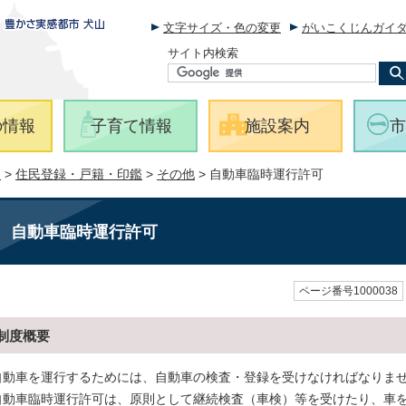
文字サイズ・色の変更
がいこくじんガイ
サイト内検索
の情報
子育て情報
施設案内
市
報
>
住民登録・戸籍・印鑑
>
その他
> 自動車臨時運行許可
自動車臨時運行許可
ページ番号1000038
制度概要
自動車を運行するためには、自動車の検査・登録を受けなければなりま
自動車臨時運行許可は、原則として継続検査（車検）等を受けたり、車