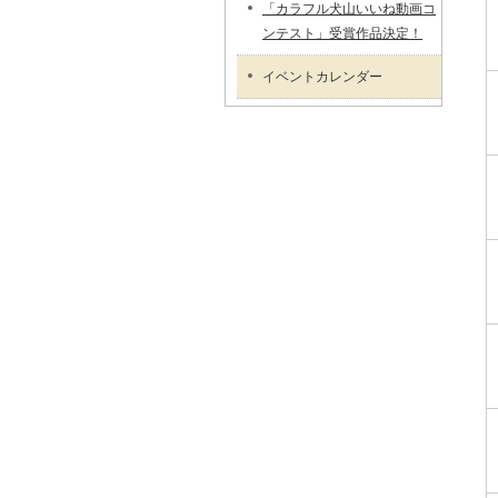
「カラフル犬山いいね動画コ
ンテスト」受賞作品決定！
イベントカレンダー