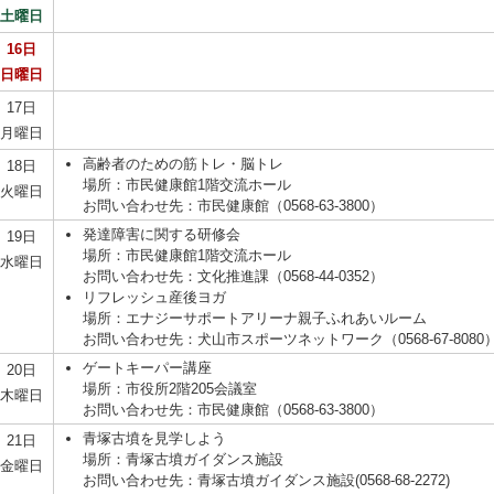
土曜日
16日
日曜日
17日
月曜日
高齢者のための筋トレ・脳トレ
18日
場所：市民健康館1階交流ホール
火曜日
お問い合わせ先：市民健康館（0568-63-3800）
発達障害に関する研修会
19日
場所：市民健康館1階交流ホール
水曜日
お問い合わせ先：文化推進課（0568-44-0352）
リフレッシュ産後ヨガ
場所：エナジーサポートアリーナ親子ふれあいルーム
お問い合わせ先：犬山市スポーツネットワーク（0568-67-8080
ゲートキーパー講座
20日
場所：市役所2階205会議室
木曜日
お問い合わせ先：市民健康館（0568-63-3800）
青塚古墳を見学しよう
21日
場所：青塚古墳ガイダンス施設
金曜日
お問い合わせ先：青塚古墳ガイダンス施設(0568-68-2272)