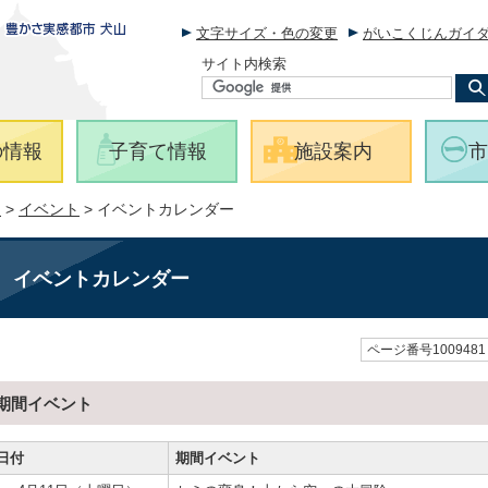
文字サイズ・色の変更
がいこくじんガイ
サイト内検索
の情報
子育て情報
施設案内
市
報
>
イベント
> イベントカレンダー
イベントカレンダー
ページ番号1009481
期間イベント
日付
期間イベント