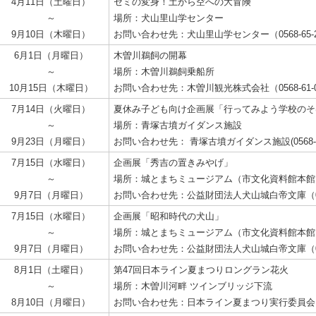
4月11日（土曜日）
セミの変身！土から空への大冒険
～
場所：犬山里山学センター
9月10日（木曜日）
お問い合わせ先：犬山里山学センター（0568-65-2
6月1日（月曜日）
木曽川鵜飼の開幕
～
場所：木曽川鵜飼乗船所
10月15日（木曜日）
お問い合わせ先：木曽川観光株式会社（0568-61-0
7月14日（火曜日）
夏休み子ども向け企画展「行ってみよう学校
～
場所：青塚古墳ガイダンス施設
9月23日（月曜日）
お問い合わせ先： 青塚古墳ガイダンス施設(0568-68
7月15日（水曜日）
企画展「秀吉の置きみやげ」
～
場所：城とまちミュージアム（市文化資料館本館
9月7日（月曜日）
お問い合わせ先：公益財団法人犬山城白帝文庫（0568
7月15日（水曜日）
企画展「昭和時代の犬山」
～
場所：城とまちミュージアム（市文化資料館本館
9月7日（月曜日）
お問い合わせ先：公益財団法人犬山城白帝文庫（0568
8月1日（土曜日）
第47回日本ライン夏まつりロングラン花火
～
場所：木曽川河畔 ツインブリッジ下流
8月10日（月曜日）
お問い合わせ先：日本ライン夏まつり実行委員会（056