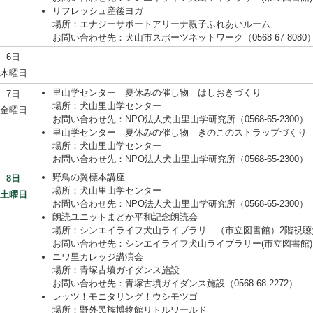
リフレッシュ産後ヨガ
場所：エナジーサポートアリーナ親子ふれあいルーム
お問い合わせ先：犬山市スポーツネットワーク（0568-67-8080
6日
木曜日
里山学センター 夏休みの催し物 はしおきづくり
7日
場所：犬山里山学センター
金曜日
お問い合わせ先：NPO法人犬山里山学研究所（0568-65-2300）
里山学センター 夏休みの催し物 きのこのストラップづくり
場所：犬山里山学センター
お問い合わせ先：NPO法人犬山里山学研究所（0568-65-2300）
野鳥の翼標本講座
8日
場所：犬山里山学センター
土曜日
お問い合わせ先：NPO法人犬山里山学研究所（0568-65-2300）
朗読ユニットまどか平和記念朗読会
場所：シンエイライフ犬山ライブラリ―（市立図書館）2階視聴
お問い合わせ先：シンエイライフ犬山ライブラリー(市立図書館)（056
ニワ里カレッジ講演会
場所：青塚古墳ガイダンス施設
お問い合わせ先：青塚古墳ガイダンス施設（0568-68-2272）
レッツ！モニタリング！ウシモツゴ
場所：野外民族博物館リトルワールド