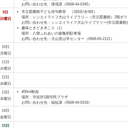
お問い合わせ先：環境課（0568-44-0345）
市立図書館子ども俳句教室 （2回目/全4回）
9日
場所：シンエイライフ犬山ライブラリ―（市立図書館）2階ボラ
日曜日
お問い合わせ先：シンエイライフ犬山ライブラリー(市立図書館)（056
趣味ときどき木こり（1）
場所：八曽ふれあいの森亀割駐車場
お問い合わせ先：犬山里山学センター（0568-65-2121）
10日
月曜日
11日
火曜日
12日
水曜日
400ml献血
13日
場所：市役所1階市民プラザ
木曜日
お問い合わせ先：福祉課（0568-44-0319）
14日
金曜日
15日