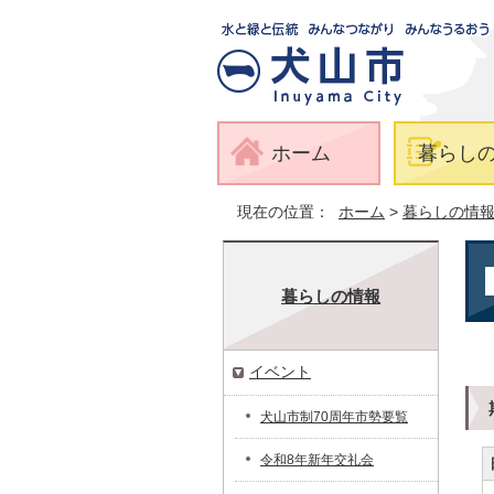
ホーム
暮らし
現在の位置：
ホーム
>
暮らしの情
暮らしの情報
イベント
犬山市制70周年市勢要覧
令和8年新年交礼会