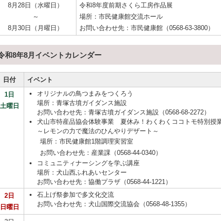
8月28日（水曜日）
令和8年度前期さくら工房作品展
～
場所：市民健康館交流ホール
8月30日（月曜日）
お問い合わせ先：市民健康館（0568-63-3800）
令和8年8月イベントカレンダー
日付
イベント
オリジナルの鳥つまみをつくろう
1日
場所：青塚古墳ガイダンス施設
土曜日
お問い合わせ先：青塚古墳ガイダンス施設（0568-68-2272）
犬山市特産品協会体験事業 夏休み！わくわくココトモ特別授
～レモンの力で魔法のひんやりデザート～
場所：市民健康館1階調理実習室
お問い合わせ先：産業課（0568-44-0340）
コミュニティナーシングを学ぶ講座
場所：犬山西ふれあいセンター
お問い合わせ先：協働プラザ（0568-44-1221）
石上げ祭参加で多文化交流
2日
お問い合わせ先：犬山国際交流協会（0568-48-1355）
日曜日