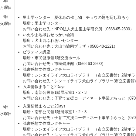
3日
月曜日
はね
4日
里山学センター 夏休みの催し物 チョウの
翅
を写し取ろう
場所：里山学センター
火曜日
お問い合わせ先：NPO法人犬山里山学研究所（0568-65-2300）
いぬやま地域おせっかい会議
場所：犬山西ふれあいセンター
お問い合わせ先：犬山市協同プラザ（0568-48-1221）
ピラティス講座
場所：市民健康館1階交流ホール
お問い合わせ先：市民健康館（0568-63-3800）
読書感想文作成レクチャー
場所：シンエイライフ犬山ライブラリー（市立図書館）2階ボラ
お問い合わせ先：シンエイライフ犬山ライブラリー(市立図書館)（056
入園情報まるごと2Days
場所：南部公民館1階展示室1・2・3
お問い合わせ先：子育て支援コーディネート事業ぷらっと（070-127
入園情報まるごと2Days
5日
場所：南部公民館1階展示室1・2・3
水曜日
お問い合わせ先：子育て支援コーディネート事業ぷらっと（070-127
読書感想文作成レクチャー
場所：シンエイライフ犬山ライブラリー（市立図書館）2階ボラ
お問い合わせ先：シンエイライフ犬山ライブラリー(市立図書館)（056