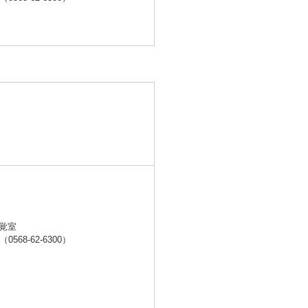
）
覚室
8-62-6300）