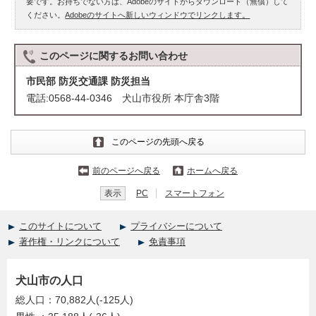
要です。お持ちでない方は、Adobeのサイトからダウンロード（無償）して
ください。
Adobeのサイトへ新しいウィンドウでリンクします。
このページに関する
お問い合わせ
市民部 防災交通課 防災担当
電話:0568-44-0346 犬山市役所 本庁舎3階
このページの先頭へ戻る
前のページへ戻る
ホームへ戻る
表示
PC
スマートフォン
このサイトについて
プライバシーについて
著作権・リンクについて
免責事項
犬山市の人口
総人口：70,882人(-125人)