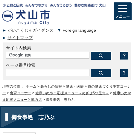
メニュー
がいこくじんガイダンス
Foreign language
サイトマップ
サイト内検索
ページ番号検索
現在の位置：
ホーム
>
暮らしの情報
>
健康・医療
>
市の健康づくり事業コーナ
ー
>
食育コーナー
>
健康いぬやま応援メニュー～めざせ5つ星☆～
>
健康いぬや
ま応援メニューと協力店
> 御食事処 志乃ぶ
御食事処 志乃ぶ