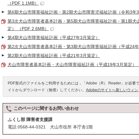
（PDF 1.1MB）
第6期犬山市障害福祉計画・第2期犬山市障害児福祉計画（令和3年
第3次犬山市障害者基本計画・第5期犬山市障害福祉計画・第1期犬
定） （PDF 2.6MB）
第4期犬山市障害福祉計画（平成27年3月策定）
第2次犬山市障害者基本計画・第3期犬山市障害福祉計画（平成24年3月策
第2期犬山市障害福祉計画（平成21年3月策定）
犬山市障害者基本計画・犬山市障害福祉計画（平成19年3月策定） （P
PDF形式のファイルをご利用するためには，「Adobe（R） Reader」が必要
イトからダウンロード（無償）してください。
Adobeのサイトへ新しいウィ
このページに関する
お問い合わせ
ふくし部 障害者支援課
電話:0568-44-0321 犬山市役所 本庁舎1階